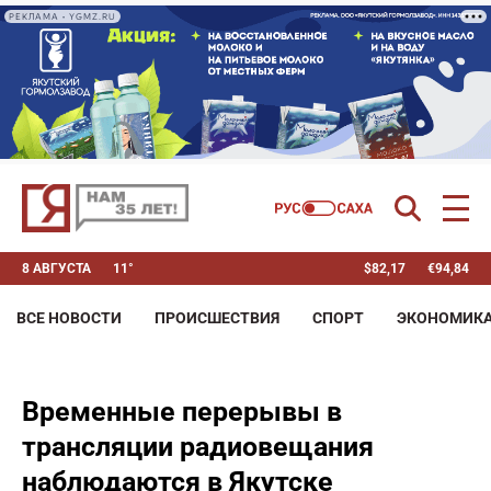
РЕКЛАМА • YGMZ.RU
8 АВГУСТА
11°
$
82,17
€
94,84
ВСЕ НОВОСТИ
ПРОИСШЕСТВИЯ
СПОРТ
ЭКОНОМИК
Временные перерывы в
трансляции радиовещания
наблюдаются в Якутске