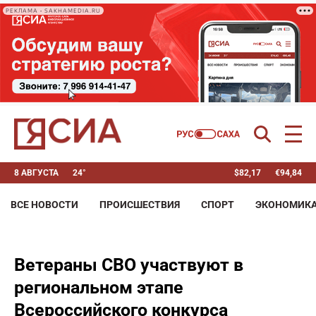
РЕКЛАМА • SAKHAMEDIA.RU
8 АВГУСТА
24°
$
82,17
€
94,84
ВСЕ НОВОСТИ
ПРОИСШЕСТВИЯ
СПОРТ
ЭКОНОМИК
Ветераны СВО участвуют в
региональном этапе
Всероссийского конкурса