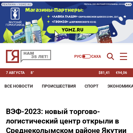
РЕКЛАМА • YGMZ.RU
7 АВГУСТА
8°
$
81,41
€
94,06
ВСЕ НОВОСТИ
ПРОИСШЕСТВИЯ
СПОРТ
ЭКОНОМИК
ВЭФ-2023: новый торгово-
логистический центр открыли в
Среднеколымском районе Якутии