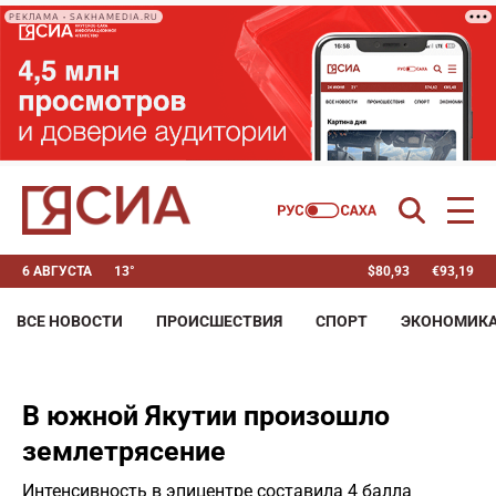
РЕКЛАМА • SAKHAMEDIA.RU
6 АВГУСТА
13°
$
80,93
€
93,19
ВСЕ НОВОСТИ
ПРОИСШЕСТВИЯ
СПОРТ
ЭКОНОМИК
В южной Якутии произошло
землетрясение
Интенсивность в эпицентре составила 4 балла