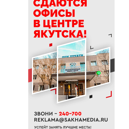
подсознание: выбери облака
— быстрый психологический
тест
12:52
В Кобяйском районе
отменили режим ЧС в лесах
12:34
До +32 градусов: летняя жара
вернется в Якутию в
выходные
12:07
Якутские танцоры завоевали
призовые места на
международных турнирах в
Китае
12:00
Главный инженер «Прометея»
Анна Грачева: 40 лет на
стройке
11:45
В Батагае установили
памятник реке Яне