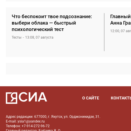
Что беспокоит твое подсознание:
Главный
выбери облака — быстрый
Анна Гра
психологический тест
12:00, 07 ав
Тесты
13:08, 07 августа
О САЙТЕ
КОНТАКТ
Адрес редакции: 677000, г. Якутск, ул. Орджоникидзе, 31.
E-mail: ysia1@yandex.ru
Телефон: +7-914-272-96-72
Главный редактор: Бабаева Я. О.