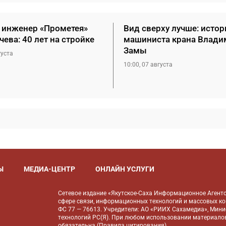
 инженер «Прометея»
Вид сверху лучше: истор
чева: 40 лет на стройке
машиниста крана Влади
Замы
густа
10:00, 07 августа
Ы
МЕДИА-ЦЕНТР
ОНЛАЙН УСЛУГИ
Сетевое издание «Якутское-Саха Информационное Агентс
сфере связи, информационных технологий и массовых к
ФС 77 — 76613. Учредители: АО «РИИХ Сахамедиа», Мин
технологий РС(Я). При любом использовании материалов
обязательна (
Правила цитирования
).