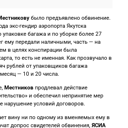
Местникову
было предъявлено обвинение.
ода экс-гендир аэропорта Якутска
 упаковке багажа и по уборке более 27
г ему передали наличными, часть — на
тем в целях конспирации была
арта, то есть не именная. Как прозвучало в
сяч рублей от упаковщиков багажа
 месяц — 10 и 20 числа.
е,
Местников
продлевал действие
ительство» и обеспечил непринятие мер
е нарушение условий договоров.
ет вину ни по одному из вменяемых ему в
ачат допрос свидетелей обвинения,
ЯСИА