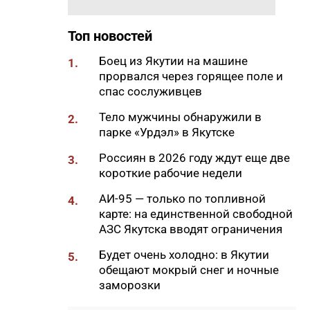
11:37
Сербский снайпер Берич
Топ новостей
высоко оценил подготовку
якутских стрелков
Боец из Якутии на машине
1.
11:12
прорвался через горящее поле и
Суд признал незаконным
спас сослуживцев
ограничение работы бара в
Якутске
Тело мужчины обнаружили в
2.
10:53
парке «Урдэл» в Якутске
В Якутске на двух улицах
начали ямочный ремонт
Россиян в 2026 году ждут еще две
3.
10:43
короткие рабочие недели
Уровень воды на реке Яне
вернулся к норме
АИ-95 — только по топливной
4.
10:41
карте: на единственной свободной
В Якутии назвали сферы с
АЗС Якутска вводят ограничения
самым быстрым ростом
зарплат
Будет очень холодно: в Якутии
5.
10:25
обещают мокрый снег и ночные
В Якутии появится новый
заморозки
лесоклиматический проект