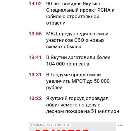
14:02
90 лет созидая Якутию:
Специальный проект ЯСИА к
юбилею строительной
отрасли
13:55
МВД предупредило семьи
участников СВО о новых
схемах обмана
13:41
В Якутии заготовили более
104 000 тонн сена
13:31
В Госдуме предложили
увеличить МРОТ до 50 000
рублей
13:22
Якутский горсуд оправдал
обвиняемого по делу о
лесном пожаре на 51 миллион
рублей
РЕКЛАМА • SAKHAMEDIA.RU
13:08
Что беспокоит твое