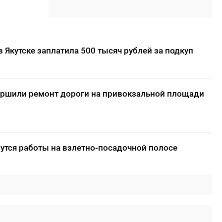
10:08
В Якутии за сутки потушили
семь лесных пожаров
10:00
Вид сверху лучше: история
машиниста крана Владимира
 Якутске заплатила 500 тысяч рублей за подкуп
Замы
ДАЛЕЕ
вершили ремонт дороги на привокзальной площади
нутся работы на взлетно-посадочной полосе