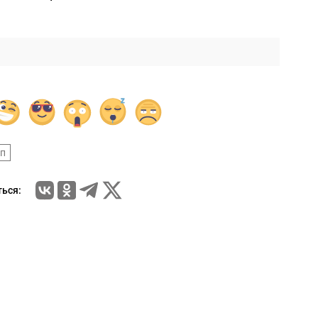
уп
ься: