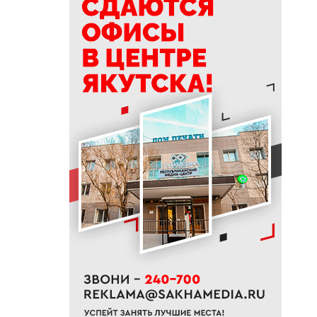
своей жизни
09:41
Сколько стоит, собрать
ребенка в школу на Дальнем
Востоке
09:20
В Якутии заготовлено 114
тысяч тонн сена и 200 тонн
сенажа
09:00
На Камчатке завершилась
парусная экспедиция из
Якутии
06:15
До +27 градусов прогреется
воздух в Якутске в субботу
21:00
Деловая программа ВЭФ-2026
охватывает почти 70 сессий
20:33
В Якутии продолжается
доукомплектование ВС РФ