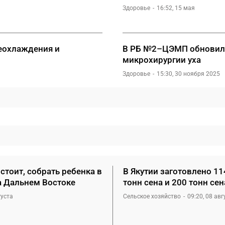
Здоровье
16:52, 15 мая
реохлаждения и
В РБ №2–ЦЭМП обновили
микрохирургии уха
Здоровье
15:30, 30 ноября 2025
стоит, собрать ребенка в
В Якутии заготовлено 11
а Дальнем Востоке
тонн сена и 200 тонн се
густа
Сельское хозяйство
09:20, 08 авг