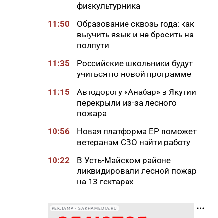
физкультурника
11:50
Образование сквозь года: как
выучить язык и не бросить на
полпути
11:35
Российские школьники будут
учиться по новой программе
11:15
Автодорогу «Анабар» в Якутии
перекрыли из-за лесного
пожара
10:56
Новая платформа ЕР поможет
ветеранам СВО найти работу
10:22
В Усть-Майском районе
ликвидировали лесной пожар
на 13 гектарах
10:01
Якутяне рассказали, что
считают главным подарком в
РЕКЛАМА • SAKHAMEDIA.RU