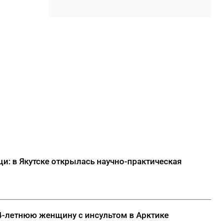
18:18
ВТБ: россияне увеличивают
расходы на спорт и здоровый
образ жизни
ДАЛЕЕ
и: в Якутске открылась научно-практическая
64-летнюю женщину с инсультом в Арктике