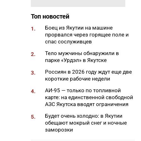
20:02
Более 230 участников СВО
получили за неделю
Топ новостей
поддержку психологов Якутии
Боец из Якутии на машине
1.
19:48
В Якутии определены
прорвался через горящее поле и
приоритеты развития
спас сослуживцев
«Движения Первых»
Тело мужчины обнаружили в
2.
19:30
Более 26 тонн гуманитарной
парке «Урдэл» в Якутске
помощи доставили в
пострадавший от паводка
Россиян в 2026 году ждут еще две
3.
Верхоянский район
короткие рабочие недели
19:00
Авторы проектов «Ты в игре»
АИ-95 — только по топливной
4.
проведут спортивные
карте: на единственной свободной
мероприятия в рамках Дня
АЗС Якутска вводят ограничения
физкультурника
Будет очень холодно: в Якутии
5.
18:40
Приметы на 8 августа 2026
обещают мокрый снег и ночные
года: что можно и нельзя
заморозки
делать в Ермолаев день