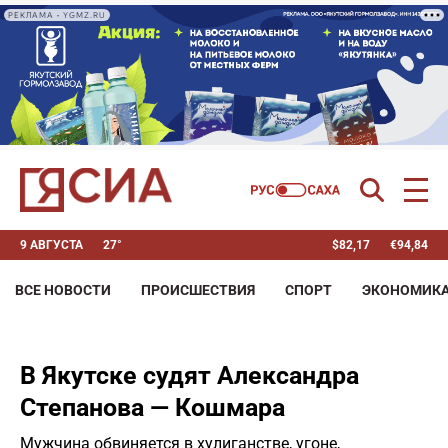
РЕКЛАМА • YGMZ.RU
9 АВГУСТА
27°
$
82,17
€
94,84
ВСЕ НОВОСТИ
ПРОИСШЕСТВИЯ
СПОРТ
ЭКОНОМИК
В Якутске судят Александра
Степанова — Кошмара
Мужчина обвиняется в хулиганстве, угоне,