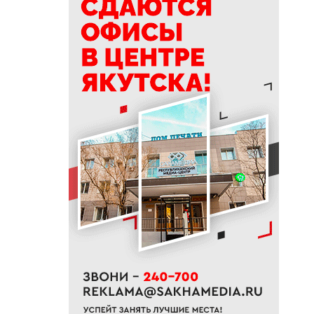
14:41
В трех районах Якутии
прогнозируют сильные дожди
13:32
В Якутии за сутки потушили
десять лесных пожаров
12:52
Гороскоп на неделю с 10 по 16
августа 2026 года
12:29
Айсен Николаев поздравил
якутян с Всероссийским днем
физкультурника
11:50
Образование сквозь года: как
выучить язык и не бросить на
полпути
11:35
Российские школьники будут
учиться по новой программе
11:15
Автодорогу «Анабар» в Якутии
перекрыли из-за лесного