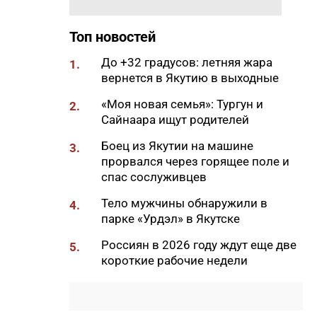
пожара
10:56
Новая платформа ЕР поможет
Топ новостей
ветеранам СВО найти работу
До +32 градусов: летняя жара
1.
10:22
В Усть-Майском районе
вернется в Якутию в выходные
ликвидировали лесной пожар
на 13 гектарах
«Моя новая семья»: Тургун и
2.
Сайнаара ищут родителей
10:01
Якутяне рассказали, что
считают главным подарком в
Боец из Якутии на машине
3.
своей жизни
прорвался через горящее поле и
спас сослуживцев
09:41
Сколько стоит, собрать
ребенка в школу на Дальнем
Тело мужчины обнаружили в
4.
Востоке
парке «Урдэл» в Якутске
09:20
В Якутии заготовлено 114
Россиян в 2026 году ждут еще две
5.
тысяч тонн сена и 200 тонн
короткие рабочие недели
сенажа
09:00
На Камчатке завершилась
парусная экспедиция из