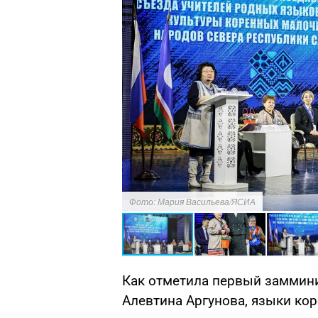
Фото: Мария Васильева/ЯСИА
Как отметила первый заммини
Алевтина Аргунова, языки ко