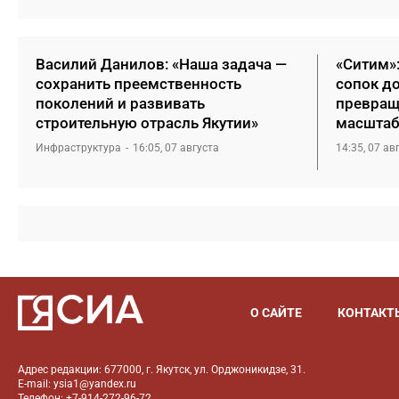
Василий Данилов: «Наша задача —
«Ситим»
сохранить преемственность
сопок д
поколений и развивать
превращ
строительную отрасль Якутии»
масштаб
Инфраструктура
16:05, 07 августа
14:35, 07 ав
О САЙТЕ
КОНТАКТ
Адрес редакции: 677000, г. Якутск, ул. Орджоникидзе, 31.
E-mail: ysia1@yandex.ru
Телефон: +7-914-272-96-72