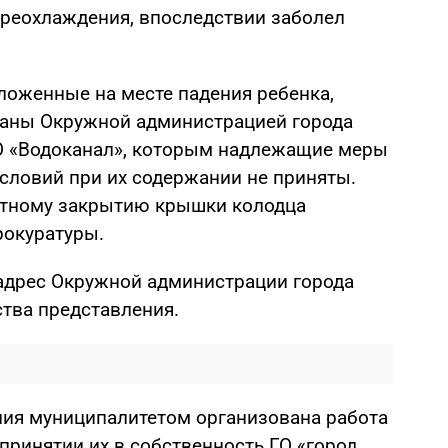
ереохлаждения, впоследствии заболел
ложенные на месте падения ребенка,
даны Окружной администрацией города
АО «Водоканал», которым надлежащие меры
словий при их содержании не приняты.
отному закрытию крышки колодца
рокуратуры.
 адрес Окружной администрации города
ства представления.
ния муниципалитетом организована работа
 принятии их в собственность ГО «город