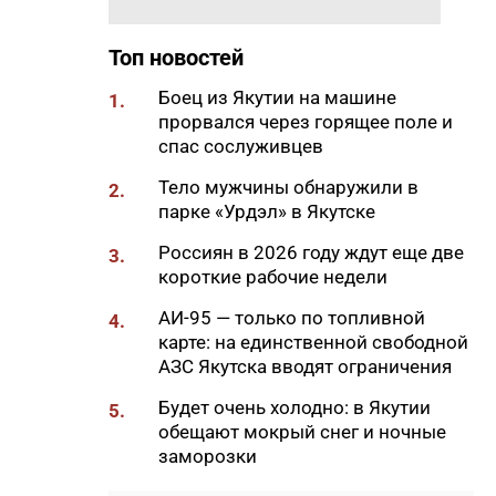
Самсонов о работе в суровом
климате
Топ новостей
17:45
Слет молодых специалистов
Боец из Якутии на машине
1.
Минтруда Якутии объединил
прорвался через горящее поле и
30 участников из трех
спас сослуживцев
муниципалитетов
Тело мужчины обнаружили в
2.
17:34
Якутяне подали более 61
парке «Урдэл» в Якутске
тысяч заявлений на получение
земельных участков
Россиян в 2026 году ждут еще две
3.
короткие рабочие недели
17:32
«Точка будущего. Якутия»:
самый масштабный
АИ-95 — только по топливной
4.
образовательный проект на
карте: на единственной свободной
вечной мерзлоте
АЗС Якутска вводят ограничения
17:22
47 участников из арктических
Будет очень холодно: в Якутии
5.
районов Якутии объединил XI
обещают мокрый снег и ночные
Молодежный Суглан в
заморозки
Октемцах