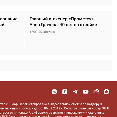
сознание:
Главный инженер «Прометея»
ый
Анна Грачева: 40 лет на стройке
12:00, 07 августа
тво (ЯСИА)» зарегистрировано в Федеральной службе по надзору в
оммуникаций (Роскомнадзор) 06.09.2019 г. Регистрационный номер ЭЛ №
истерство инноваций, цифрового развития и инфокоммуникационных
 ЯСИА на иных ресурсах в сети Интернет гиперссылка на источник