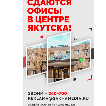
делать в Ермолаев день
18:18
ВТБ: россияне увеличивают
расходы на спорт и здоровый
образ жизни
18:16
Сенатор Борисов назвал
встречу главы Якутии с
Путиным сигналом доверия и
значимости региона
18:01
Социальные участковые в
Якутии приняли около 2000
обращений
17:56
Жительница Жатая похитила
33 цветка с клумбы в центре
Якутска
17:51
«Здесь нет типовых задач»:
начальник стройплощадки
«Полюс Строя» Евгений