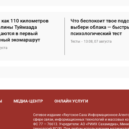
: как 110 километров
Что беспокоит твое под
олины Туймаада
выбери облака — быстр
аются в первый
психологический тест
ный экомаршрут
Тесты
13:08, 07 августа
густа
Ы
МЕДИА-ЦЕНТР
ОНЛАЙН УСЛУГИ
Сетевое издание «Якутское-Саха Информационное Агентс
сфере связи, информационных технологий и массовых к
ФС 77 — 76613. Учредители: АО «РИИХ Сахамедиа», Мин
технологий РС(Я). При любом использовании материалов