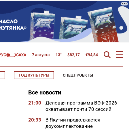
7 августа
13°
$
82,17
€
94,84
Т
ГОД КУЛЬТУРЫ
СПЕЦПРОЕКТЫ
Все новости
21:00
Деловая программа ВЭФ-2026
охватывает почти 70 сессий
20:33
В Якутии продолжается
доукомплектование