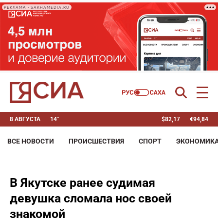
РЕКЛАМА • SAKHAMEDIA.RU
8 АВГУСТА
14°
$
82,17
€
94,84
ВСЕ НОВОСТИ
ПРОИСШЕСТВИЯ
СПОРТ
ЭКОНОМИК
В Якутске ранее судимая
девушка сломала нос своей
знакомой