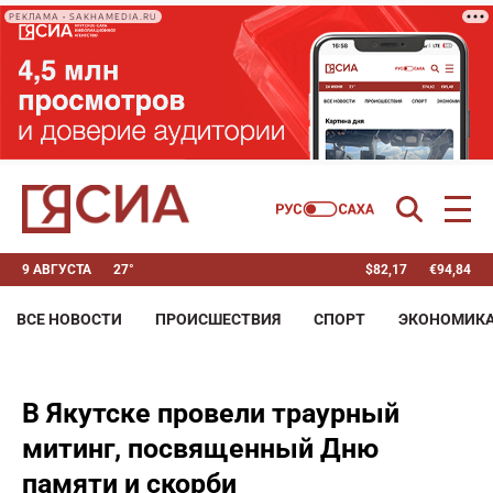
РЕКЛАМА • SAKHAMEDIA.RU
9 АВГУСТА
27°
$
82,17
€
94,84
ВСЕ НОВОСТИ
ПРОИСШЕСТВИЯ
СПОРТ
ЭКОНОМИК
В Якутске провели траурный
митинг, посвященный Дню
памяти и скорби