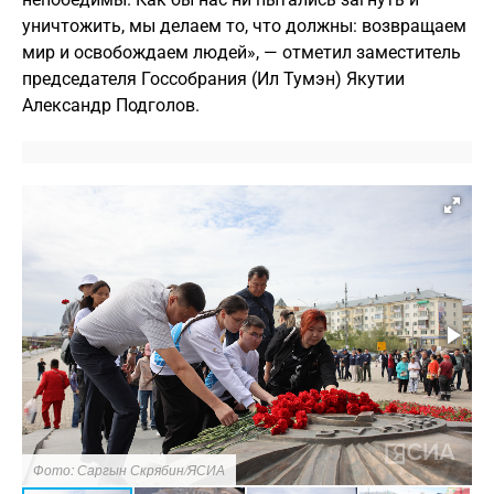
уничтожить, мы делаем то, что должны: возвращаем
мир и освобождаем людей», — отметил заместитель
председателя Госсобрания (Ил Тумэн) Якутии
Александр Подголов.
Фото: Саргын Скрябин/ЯСИА
Ф