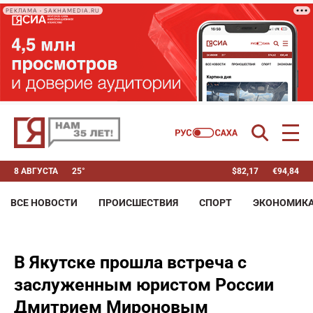
РЕКЛАМА • SAKHAMEDIA.RU
8 АВГУСТА
25°
$
82,17
€
94,84
ВСЕ НОВОСТИ
ПРОИСШЕСТВИЯ
СПОРТ
ЭКОНОМИК
В Якутске прошла встреча с
заслуженным юристом России
Дмитрием Мироновым