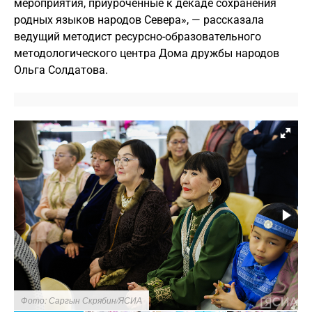
мероприятия, приуроченные к декаде сохранения
родных языков народов Севера», — рассказала
ведущий методист ресурсно-образовательного
методологического центра Дома дружбы народов
Ольга Солдатова.
Фото: Саргын Скрябин/ЯСИА
Ф