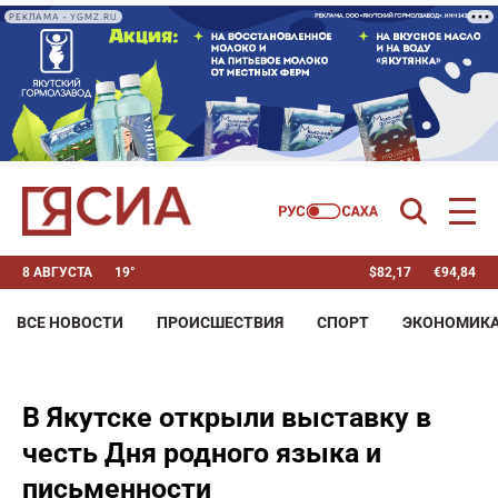
РЕКЛАМА • YGMZ.RU
8 АВГУСТА
19°
$
82,17
€
94,84
ВСЕ НОВОСТИ
ПРОИСШЕСТВИЯ
СПОРТ
ЭКОНОМИК
В Якутске открыли выставку в
честь Дня родного языка и
письменности