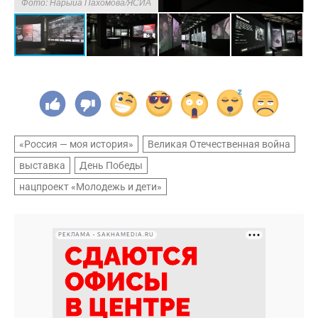
Фото: Нарыйа Пахомова/ЯСИА
Ф
«Россия — моя история»
Великая Отечественная война
выставка
День Победы
нацпроект «Молодежь и дети»
РЕКЛАМА • SAKHAMEDIA.RU