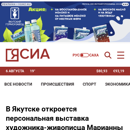
РЕКЛАМА • YGMZ.RU
6 АВГУСТА
19°
$
80,93
€
93,19
ВСЕ НОВОСТИ
ПРОИСШЕСТВИЯ
СПОРТ
ЭКОНОМИК
В Якутске откроется
персональная выставка
художника-живописца Марианны