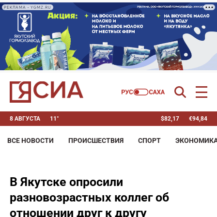
РЕКЛАМА • YGMZ.RU
8 АВГУСТА
11°
$
82,17
€
94,84
ВСЕ НОВОСТИ
ПРОИСШЕСТВИЯ
СПОРТ
ЭКОНОМИК
В Якутске опросили
разновозрастных коллег об
отношении друг к другу