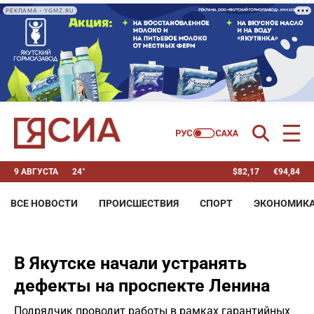
РЕКЛАМА • YGMZ.RU
9 АВГУСТА
24°
$
82,17
€
94,84
ВСЕ НОВОСТИ
ПРОИСШЕСТВИЯ
СПОРТ
ЭКОНОМИК
В Якутске начали устранять
дефекты на проспекте Ленина
Подрядчик проводит работы в рамках гарантийных