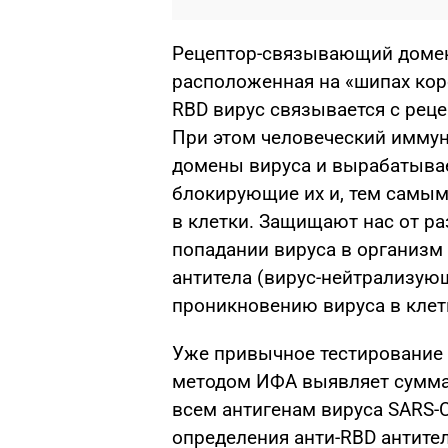
Рецептор-связывающий домен 
расположенная на «шипах ко
RBD вирус связывается с реце
При этом человеческий имму
домены вируса и вырабатывает
блокирующие их и, тем самы
в клетки. Защищают нас от ра
попадании вируса в организм 
антитела (вирус-нейтрализую
проникновению вируса в клет
Уже привычное тестирование н
методом ИФА выявляет суммар
всем антигенам вируса SARS-C
определения анти-RBD антите