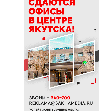
15:39
Приметы на 9 августа 2026
года: как провести день
Пантелеймона
15:29
К Земле приближается
потенциально опасный
астероид
14:41
В трех районах Якутии
прогнозируют сильные дожди
13:32
В Якутии за сутки потушили
десять лесных пожаров
12:52
Гороскоп на неделю с 10 по 16
августа 2026 года
12:29
Айсен Николаев поздравил
якутян с Всероссийским днем
физкультурника