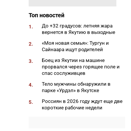
11:50
Образование сквозь года: как
выучить язык и не бросить на
полпути
Топ новостей
11:35
Российские школьники будут
До +32 градусов: летняя жара
1.
учиться по новой программе
вернется в Якутию в выходные
11:15
Автодорогу «Анабар» в Якутии
«Моя новая семья»: Тургун и
2.
перекрыли из-за лесного
Сайнаара ищут родителей
пожара
Боец из Якутии на машине
3.
10:56
Новая платформа ЕР поможет
прорвался через горящее поле и
ветеранам СВО найти работу
спас сослуживцев
10:22
В Усть-Майском районе
Тело мужчины обнаружили в
4.
ликвидировали лесной пожар
парке «Урдэл» в Якутске
на 13 гектарах
Россиян в 2026 году ждут еще две
5.
10:01
Якутяне рассказали, что
короткие рабочие недели
считают главным подарком в
своей жизни
09:41
Сколько стоит, собрать