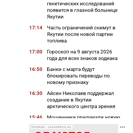
генетических исследований
появится в глазной больнице
Якутии
17:14
Часть ограничений снимут в
Якутии после новой партии
топлива
17:00
Гороскоп на 9 августа 2026
года для всех знаков зодиака
16:50
Банки с марта будут
блокировать переводы по
новому признаку
16:30
Айсен Николаев поддержал
создание в Якутии
арктического центра зрения
15:46
Мошенники придумали новую
схему обмана с
РЕКЛАМА • SAKHAMEDIA.RU
«экстрасенсами»