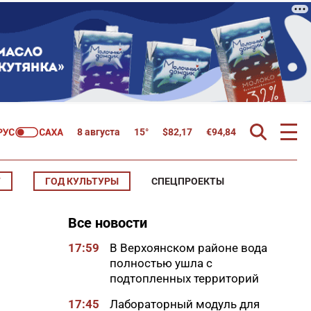
8 августа
15°
$
82,17
€
94,84
Т
ГОД КУЛЬТУРЫ
СПЕЦПРОЕКТЫ
Все новости
17:59
В Верхоянском районе вода
полностью ушла с
подтопленных территорий
17:45
Лабораторный модуль для