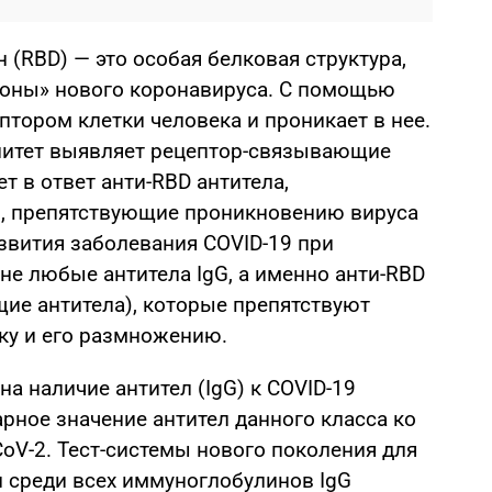
(RBD) — это особая белковая структура,
роны» нового коронавируса. С помощью
птором клетки человека и проникает в нее.
нитет выявляет рецептор-связывающие
 в ответ анти-RBD антитела,
м, препятствующие проникновению вируса
звития заболевания COVID-19
при
не любые антитела IgG, а именно анти-RBD
щие антитела), которые препятствуют
ку и его размножению.
а наличие антител (IgG) к COVID-19
ное значение антител данного класса ко
oV-2. Тест-системы нового поколения для
л среди всех иммуноглобулинов IgG