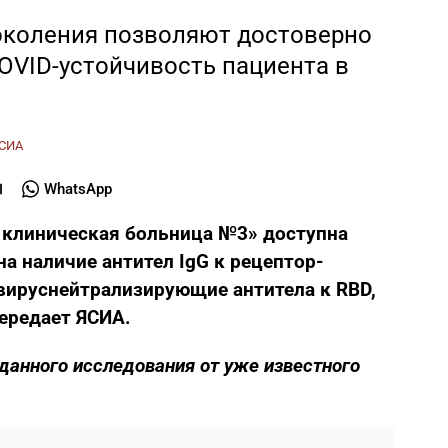
околения позволяют достоверно
OVID-устойчивость пациента в
СИА
WhatsApp
я клиническая больница №3» доступна
на наличие антител IgG к рецептор-
ируснейтрализирующие антитела к RBD,
передает ЯСИА.
 данного исследования от уже известного