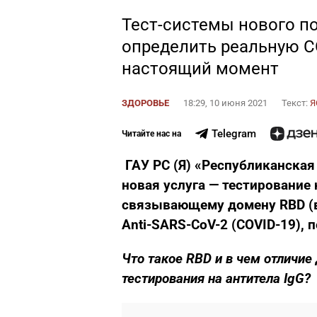
Тест-системы нового п
определить реальную C
настоящий момент
ЗДОРОВЬЕ
18:29, 10 июня 2021
Текст:
Я
Telegram
Читайте нас на
ГАУ РС (Я) «Республиканска
новая услуга — тестирование 
связывающему домену RBD (в
Anti-SARS-CoV-2 (COVID-19), 
Что такое
RBD
и в чем отличие
тестирования на антитела
IgG
?