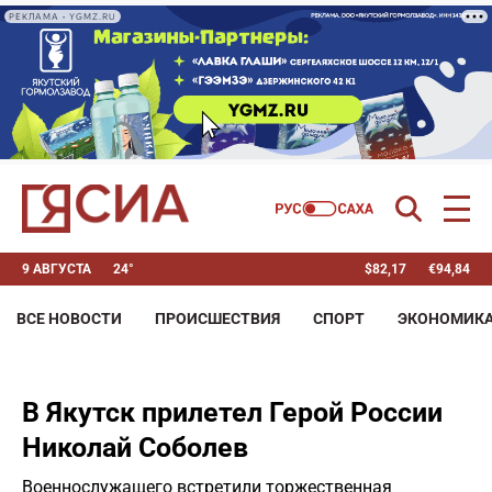
РЕКЛАМА • YGMZ.RU
9 АВГУСТА
24°
$
82,17
€
94,84
ВСЕ НОВОСТИ
ПРОИСШЕСТВИЯ
СПОРТ
ЭКОНОМИК
В Якутск прилетел Герой России
Николай Соболев
Военнослужащего встретили торжественная