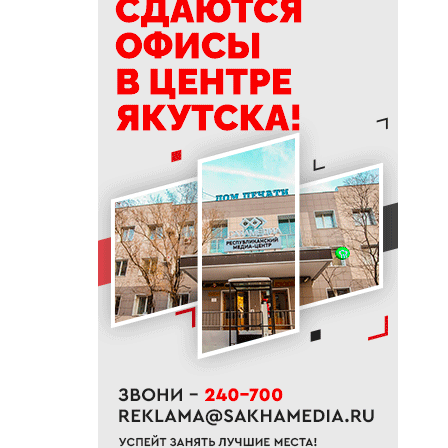
19:50
76% якутян заранее
предупреждают работодателя
об увольнении
19:25
Новый аэропорт в Мирном
планируется ввести в
эксплуатацию в 2027 году
19:00
В Якутии работает пилотный
проект «Маршрут заботы» для
пациентов после выписки
18:47
В Якутии стартовал
молодежный Суглан коренных
малочисленных народов
Севера
18:40
В Якутии заготовлено более
65% от годового плана сырого
молока