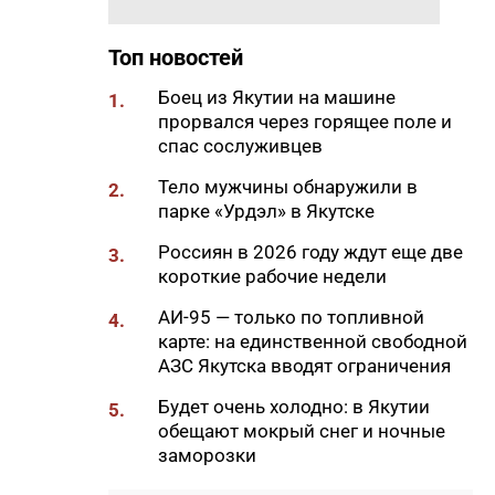
18:29
Якутские механики
восстановили две единицы
Топ новостей
спецтехники в зоне СВО
Боец из Якутии на машине
1.
18:22
В АЗС Южной Якутии ситуация
прорвался через горящее поле и
стабилизируется
спас сослуживцев
18:05
Вышла новая инди-хоррор
Тело мужчины обнаружили в
2.
игра от якутских
парке «Урдэл» в Якутске
разработчиков
Россиян в 2026 году ждут еще две
3.
18:01
85-квартирный дом в
короткие рабочие недели
Октемцах сдадут в конце
августа
АИ-95 — только по топливной
4.
карте: на единственной свободной
17:50
Минздрав Якутии: раннее
АЗС Якутска вводят ограничения
выявление гепатита С
позволяет предотвратить
Будет очень холодно: в Якутии
5.
осложнения
обещают мокрый снег и ночные
заморозки
17:36
В Таттинском районе в село
забрел медвежонок,