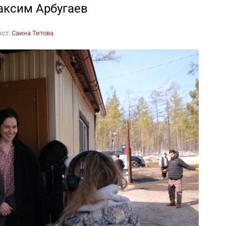
аксим Арбугаев
кст:
Саина Титова