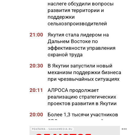
наслеге обсудили вопросы
развития территории и
поддержки
сельхозпроизводителей
21:00
Якутия стала лидером на
Дальнем Востоке по
эффективности управления
охраной труда
20:30
В Якутии запустили новый
механизм поддержки бизнеса
при чрезвычайных ситуациях
20:11
АЛРОСА продолжает
реализацию стратегических
проектов развития в Якутии
20:00
Более 1,3 тысячи участников
СВО и членов их семей
получили земельные участки
РЕКЛАМА • SAKHAMEDIA.RU
в Якутии