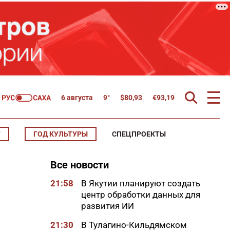
6 августа
9°
$
80,93
€
93,19
Т
ГОД КУЛЬТУРЫ
СПЕЦПРОЕКТЫ
Все новости
21:58
В Якутии планируют создать
центр обработки данных для
развития ИИ
21:30
В Тулагино-Кильдямском