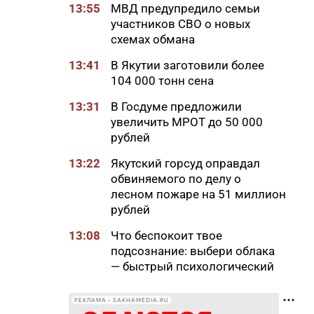
13:55
МВД предупредило семьи
участников СВО о новых
схемах обмана
13:41
В Якутии заготовили более
104 000 тонн сена
13:31
В Госдуме предложили
увеличить МРОТ до 50 000
рублей
13:22
Якутский горсуд оправдал
обвиняемого по делу о
лесном пожаре на 51 миллион
рублей
13:08
Что беспокоит твое
подсознание: выбери облака
— быстрый психологический
тест
РЕКЛАМА • SAKHAMEDIA.RU
12:52
В Кобяйском районе