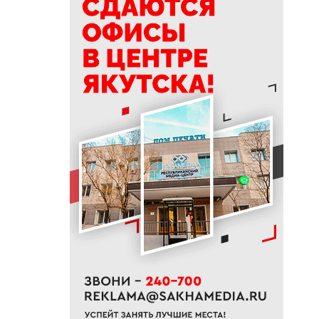
отменили режим ЧС в лесах
12:34
До +32 градусов: летняя жара
вернется в Якутию в
выходные
12:07
Якутские танцоры завоевали
призовые места на
международных турнирах в
Китае
12:00
Главный инженер «Прометея»
Анна Грачева: 40 лет на
стройке
11:45
В Батагае установили
памятник реке Яне
11:37
Сербский снайпер Берич
высоко оценил подготовку
якутских стрелков