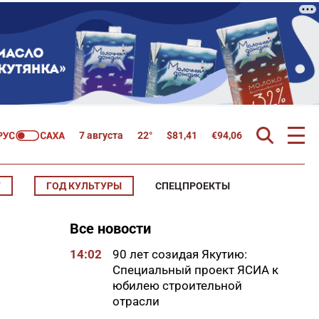
7 августа
22°
$
81,41
€
94,06
Т
ГОД КУЛЬТУРЫ
СПЕЦПРОЕКТЫ
Все новости
14:02
90 лет созидая Якутию:
Специальный проект ЯСИА к
юбилею строительной
отрасли