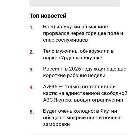
11:12
Суд признал незаконным
ограничение работы бара в
Топ новостей
Якутске
10:53
Боец из Якутии на машине
В Якутске на двух улицах
1.
прорвался через горящее поле и
начали ямочный ремонт
спас сослуживцев
10:43
Уровень воды на реке Яне
Тело мужчины обнаружили в
вернулся к норме
2.
парке «Урдэл» в Якутске
10:41
В Якутии назвали сферы с
Россиян в 2026 году ждут еще две
самым быстрым ростом
3.
короткие рабочие недели
зарплат
10:25
АИ-95 — только по топливной
В Якутии появится новый
4.
карте: на единственной свободной
лесоклиматический проект
АЗС Якутска вводят ограничения
10:08
В Якутии за сутки потушили
Будет очень холодно: в Якутии
семь лесных пожаров
5.
обещают мокрый снег и ночные
10:00
Вид сверху лучше: история
заморозки
машиниста крана Владимира