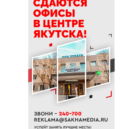
полпути
11:35
Российские школьники будут
учиться по новой программе
11:15
Автодорогу «Анабар» в Якутии
перекрыли из-за лесного
пожара
10:56
Новая платформа ЕР поможет
ветеранам СВО найти работу
10:22
В Усть-Майском районе
ликвидировали лесной пожар
на 13 гектарах
10:01
Якутяне рассказали, что
считают главным подарком в
своей жизни
09:41
Сколько стоит, собрать
ребенка в школу на Дальнем