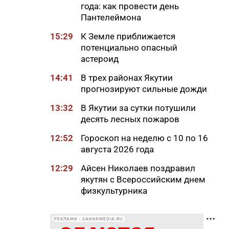
года: как провести день
Пантелеймона
15:29
К Земле приближается
потенциально опасный
астероид
14:41
В трех районах Якутии
прогнозируют сильные дожди
13:32
В Якутии за сутки потушили
десять лесных пожаров
12:52
Гороскоп на неделю с 10 по 16
августа 2026 года
12:29
Айсен Николаев поздравил
якутян с Всероссийским днем
физкультурника
11:50
Образование сквозь года: как
выучить язык и не бросить на
РЕКЛАМА • SAKHAMEDIA.RU