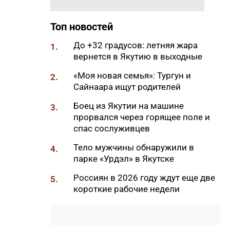
Востоке
09:20
В Якутии заготовлено 114
Топ новостей
тысяч тонн сена и 200 тонн
сенажа
До +32 градусов: летняя жара
1.
вернется в Якутию в выходные
09:00
На Камчатке завершилась
парусная экспедиция из
«Моя новая семья»: Тургун и
2.
Якутии
Сайнаара ищут родителей
06:15
До +27 градусов прогреется
Боец из Якутии на машине
3.
воздух в Якутске в субботу
прорвался через горящее поле и
спас сослуживцев
21:00
Деловая программа ВЭФ-2026
охватывает почти 70 сессий
Тело мужчины обнаружили в
4.
парке «Урдэл» в Якутске
20:33
В Якутии продолжается
доукомплектование ВС РФ
Россиян в 2026 году ждут еще две
5.
короткие рабочие недели
20:02
Более 230 участников СВО
получили за неделю
поддержку психологов Якутии