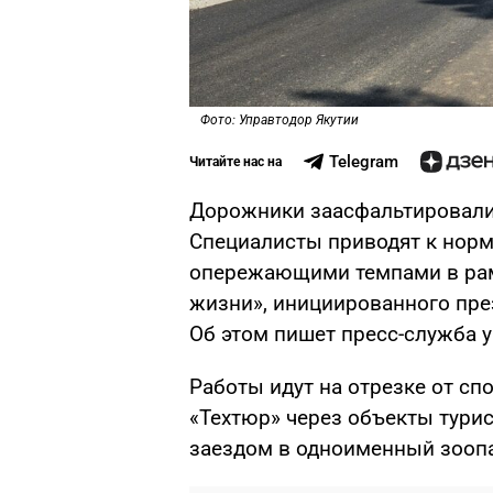
Фото: Управтодор Якутии
Telegram
Читайте нас на
Дорожники заасфальтировали 
Специалисты приводят к норма
опережающими темпами в рам
жизни», инициированного пр
Об этом пишет пресс-служба 
Работы идут на отрезке от сп
«Техтюр» через объекты турис
заездом в одноименный зооп