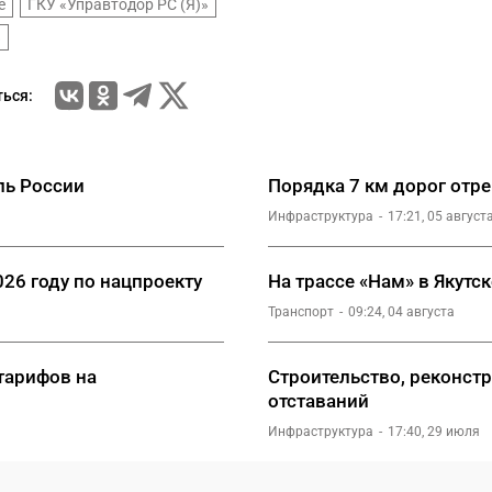
е
ГКУ «Управтодор РС (Я)»
»
ься:
ль России
Порядка 7 км дорог отре
Инфраструктура
17:21, 05 август
026 году по нацпроекту
На трассе «Нам» в Якутс
Транспорт
09:24, 04 августа
 тарифов на
Строительство, реконстр
отставаний
Инфраструктура
17:40, 29 июля