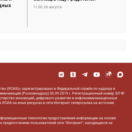
дных
11:00, 06 августа
тво (ЯСИА)» зарегистрировано в Федеральной службе по надзору в
оммуникаций (Роскомнадзор) 06.09.2019 г. Регистрационный номер ЭЛ №
истерство инноваций, цифрового развития и инфокоммуникационных
 ЯСИА на иных ресурсах в сети Интернет гиперссылка на источник
нформационные технологии предоставления информации на основе
 к предпочтениям пользователей сети "Интернет", находящихся на