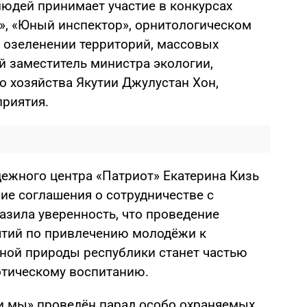
людей принимает участие в конкурсах
и», «Юный инспектор», орнитологическом
 в озеленении территорий, массовых
й заместитель министра экологии,
о хозяйства Якутии Джулустан Хон,
приятия.
ежного центра «Патриот» Екатерина Кизь
е соглашения о сотрудничестве с
азила уверенность, что проведение
ятий по привлечению молодёжи к
ной природы республики станет частью
отическому воспитанию.
и мы» проведён парад особо охраняемых