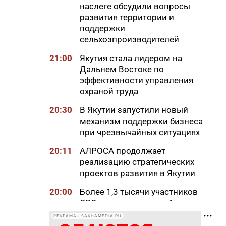
наслеге обсудили вопросы
развития территории и
поддержки
сельхозпроизводителей
21:00
Якутия стала лидером на
Дальнем Востоке по
эффективности управления
охраной труда
20:30
В Якутии запустили новый
механизм поддержки бизнеса
при чрезвычайных ситуациях
20:11
АЛРОСА продолжает
реализацию стратегических
проектов развития в Якутии
20:00
Более 1,3 тысячи участников
СВО и членов их семей
получили земельные участки
РЕКЛАМА • SAKHAMEDIA.RU
в Якутии