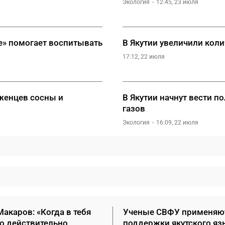
Экология
12:45, 23 июля
е» помогает воспитывать
В Якутии увеличили кол
17:12, 22 июля
аженцев сосны и
В Якутии начнут вести 
газов
Экология
16:09, 22 июля
акаров: «Когда в тебя
Ученые СВФУ применяю
то действительно
поддержки якутского яз