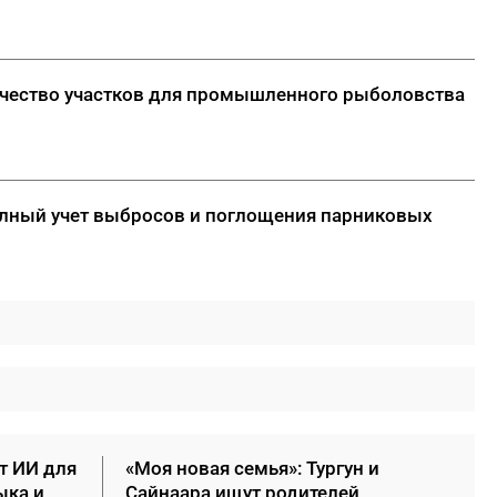
ичество участков для промышленного рыболовства
полный учет выбросов и поглощения парниковых
т ИИ для
«Моя новая семья»: Тургун и
ыка и
Сайнаара ищут родителей