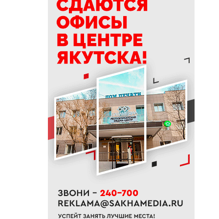
19:50
76% якутян заранее
предупреждают работодателя
об увольнении
19:25
Новый аэропорт в Мирном
планируется ввести в
эксплуатацию в 2027 году
19:00
В Якутии работает пилотный
проект «Маршрут заботы» для
пациентов после выписки
18:47
В Якутии стартовал
молодежный Суглан коренных
малочисленных народов
Севера
18:40
В Якутии заготовлено более
65% от годового плана сырого
молока