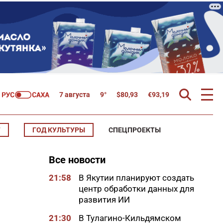
7 августа
9°
$
80,93
€
93,19
Т
ГОД КУЛЬТУРЫ
СПЕЦПРОЕКТЫ
Все новости
21:58
В Якутии планируют создать
центр обработки данных для
развития ИИ
21:30
В Тулагино-Кильдямском