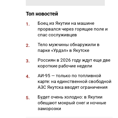
18:29
Якутские механики
восстановили две единицы
Топ новостей
спецтехники в зоне СВО
Боец из Якутии на машине
1.
18:22
В АЗС Южной Якутии ситуация
прорвался через горящее поле и
стабилизируется
спас сослуживцев
18:05
Вышла новая инди-хоррор
Тело мужчины обнаружили в
2.
игра от якутских
парке «Урдэл» в Якутске
разработчиков
Россиян в 2026 году ждут еще две
3.
18:01
85-квартирный дом в
короткие рабочие недели
Октемцах сдадут в конце
августа
АИ-95 — только по топливной
4.
карте: на единственной свободной
17:50
Минздрав Якутии: раннее
АЗС Якутска вводят ограничения
выявление гепатита С
позволяет предотвратить
Будет очень холодно: в Якутии
5.
осложнения
обещают мокрый снег и ночные
заморозки
17:36
В Таттинском районе в село
забрел медвежонок,