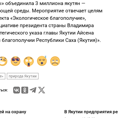
ы» объединила 3 миллиона якутян —
ющей среды. Мероприятие отвечает целям
екта «Экологическое благополучие»,
ициативе президента страны Владимира
атегического указа главы Якутии Айсена
благополучии Республики Саха (Якутия)».
е»
природа Якутии
ься:
ей на охрану
В Якутии предприятия р