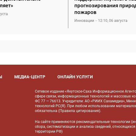
ляет»
прогнозирования приро
пожаров
густа
Инновации
12:10, 06 августа
Ы
МЕДИА-ЦЕНТР
ОНЛАЙН УСЛУГИ
Сетевое издание «Якутское-Саха Информационное Агентс
сфере связи, информационных технологий и массовых к
ФС 77 — 76613. Учредители: АО «РИИХ Сахамедиа», Мин
технологий РС(Я). При любом использовании материалов
обязательна (
Правила цитирования
).
На сайте применяются
рекомендательные технологии
(и
сбора, систематизации и анализа сведений, относящихся
территории РФ)