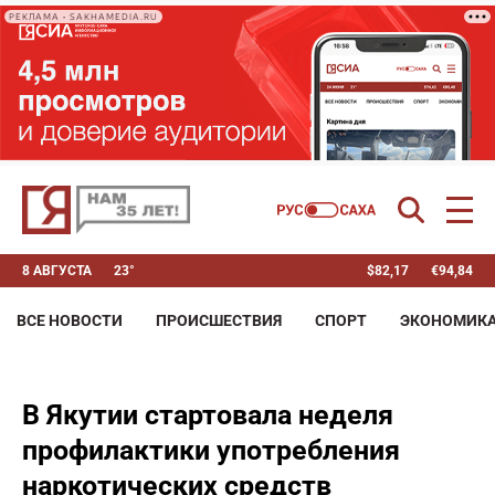
РЕКЛАМА • SAKHAMEDIA.RU
8 АВГУСТА
23°
$
82,17
€
94,84
ВСЕ НОВОСТИ
ПРОИСШЕСТВИЯ
СПОРТ
ЭКОНОМИК
В Якутии стартовала неделя
профилактики употребления
наркотических средств