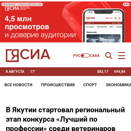
РЕКЛАМА • SAKHAMEDIA.RU
8 АВГУСТА
17°
$
82,17
€
94,84
ВСЕ НОВОСТИ
ПРОИСШЕСТВИЯ
СПОРТ
ЭКОНОМИК
В Якутии стартовал региональный
этап конкурса «Лучший по
профессии» среди ветеринаров