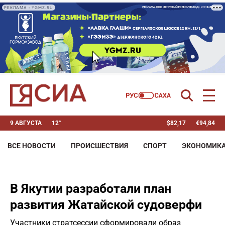
РЕКЛАМА • YGMZ.RU
9 АВГУСТА
12°
$
82,17
€
94,84
ВСЕ НОВОСТИ
ПРОИСШЕСТВИЯ
СПОРТ
ЭКОНОМИК
В Якутии разработали план
развития Жатайской судоверфи
Участники стратсессии сформировали образ