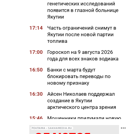
генетических исследований
появится в глазной больнице
Якутии
17:14
Часть ограничений снимут в
Якутии после новой партии
топлива
17:00
Гороскоп на 9 августа 2026
года для всех знаков зодиака
16:50
Банки с марта будут
блокировать переводы по
новому признаку
16:30
Айсен Николаев поддержал
создание в Якутии
арктического центра зрения
15:46
Мошенники придумали новую
схему обмана с
РЕКЛАМА • SAKHAMEDIA.RU
«экстрасенсами»