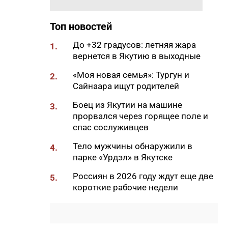
11:50
Образование сквозь года: как
выучить язык и не бросить на
полпути
Топ новостей
11:35
Российские школьники будут
До +32 градусов: летняя жара
1.
учиться по новой программе
вернется в Якутию в выходные
11:15
Автодорогу «Анабар» в Якутии
«Моя новая семья»: Тургун и
2.
перекрыли из-за лесного
Сайнаара ищут родителей
пожара
Боец из Якутии на машине
3.
10:56
Новая платформа ЕР поможет
прорвался через горящее поле и
ветеранам СВО найти работу
спас сослуживцев
10:22
В Усть-Майском районе
Тело мужчины обнаружили в
4.
ликвидировали лесной пожар
парке «Урдэл» в Якутске
на 13 гектарах
Россиян в 2026 году ждут еще две
5.
10:01
Якутяне рассказали, что
короткие рабочие недели
считают главным подарком в
своей жизни
09:41
Сколько стоит, собрать