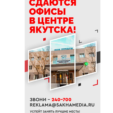
15:39
Приметы на 9 августа 2026
года: как провести день
Пантелеймона
15:29
К Земле приближается
потенциально опасный
астероид
14:41
В трех районах Якутии
прогнозируют сильные дожди
13:32
В Якутии за сутки потушили
десять лесных пожаров
12:52
Гороскоп на неделю с 10 по 16
августа 2026 года
12:29
Айсен Николаев поздравил
якутян с Всероссийским днем
физкультурника