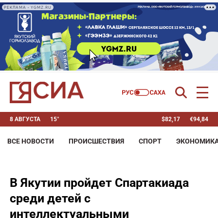
РЕКЛАМА • YGMZ.RU
8 АВГУСТА
15°
$
82,17
€
94,84
ВСЕ НОВОСТИ
ПРОИСШЕСТВИЯ
СПОРТ
ЭКОНОМИК
В Якутии пройдет Спартакиада
среди детей с
интеллектуальными