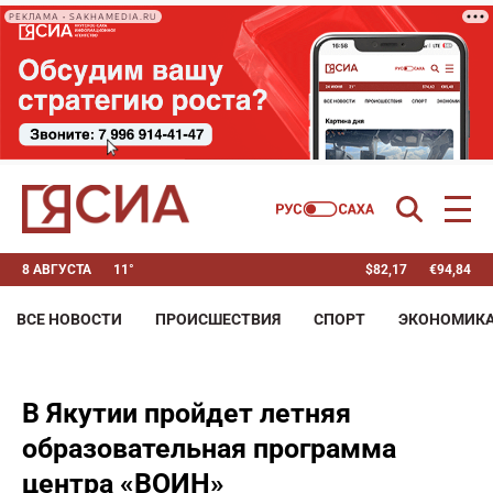
РЕКЛАМА • SAKHAMEDIA.RU
8 АВГУСТА
11°
$
82,17
€
94,84
ВСЕ НОВОСТИ
ПРОИСШЕСТВИЯ
СПОРТ
ЭКОНОМИК
В Якутии пройдет летняя
образовательная программа
центра «ВОИН»