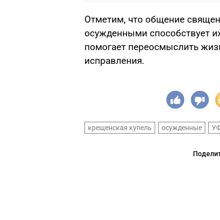
Отметим, что о
бщение священ
осужденными
способствует
их
помогает переосмыслить жизн
исправления.
крещенская купель
осужденные
УФ
Поделит