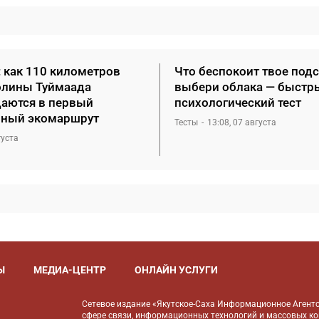
: как 110 километров
Что беспокоит твое под
олины Туймаада
выбери облака — быстр
аются в первый
психологический тест
ный экомаршрут
Тесты
13:08, 07 августа
густа
Ы
МЕДИА-ЦЕНТР
ОНЛАЙН УСЛУГИ
Сетевое издание «Якутское-Саха Информационное Агентс
сфере связи, информационных технологий и массовых к