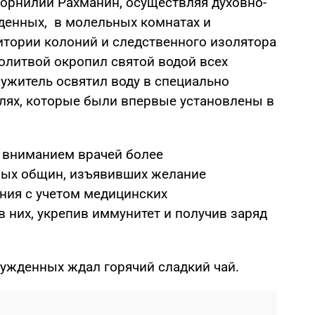
орнилий
Рахманин
, осуществляя
духовно-
енных, в молельных комнатах и
итории колоний и следственного изолятора
олитвой окропил святой водой всех
лужитель
освятил воду в
специально
лях,
которые были впервые
установлены в
 вниманием врач
ей
более
н
ых
общин,
изъявивших желание
ения
с учетом медицинских
 в
них
, укрепив иммунитет и получив заряд
ужденных ждал горячий
сладкий чай
.