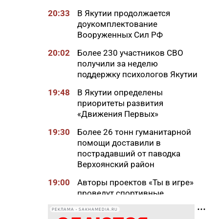
20:33
В Якутии продолжается
доукомплектование
Вооруженных Сил РФ
20:02
Более 230 участников СВО
получили за неделю
поддержку психологов Якутии
19:48
В Якутии определены
приоритеты развития
«Движения Первых»
19:30
Более 26 тонн гуманитарной
помощи доставили в
пострадавший от паводка
Верхоянский район
19:00
Авторы проектов «Ты в игре»
проведут спортивные
мероприятия в рамках Дня
РЕКЛАМА • SAKHAMEDIA.RU
физкультурника