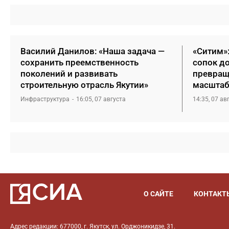
Василий Данилов: «Наша задача —
«Ситим»
сохранить преемственность
сопок д
поколений и развивать
превращ
строительную отрасль Якутии»
масштаб
Инфраструктура
16:05, 07 августа
14:35, 07 ав
О САЙТЕ
КОНТАКТ
Адрес редакции: 677000, г. Якутск, ул. Орджоникидзе, 31.