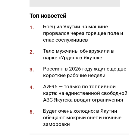
17:51
«Здесь нет типовых задач»:
начальник стройплощадки
Топ новостей
«Полюс Строя» Евгений
Самсонов о работе в суровом
Боец из Якутии на машине
1.
климате
прорвался через горящее поле и
17:45
спас сослуживцев
Слет молодых специалистов
Минтруда Якутии объединил
Тело мужчины обнаружили в
2.
30 участников из трех
парке «Урдэл» в Якутске
муниципалитетов
Россиян в 2026 году ждут еще две
3.
17:34
Якутяне подали более 61
короткие рабочие недели
тысяч заявлений на получение
земельных участков
АИ-95 — только по топливной
4.
карте: на единственной свободной
17:32
«Точка будущего. Якутия»:
АЗС Якутска вводят ограничения
самый масштабный
образовательный проект на
Будет очень холодно: в Якутии
5.
вечной мерзлоте
обещают мокрый снег и ночные
заморозки
17:22
47 участников из арктических
районов Якутии объединил XI