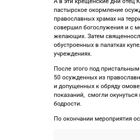
А в
эти крещенские дни отец
К
пастырское
окормление
осужд
православных храмах на терр
совершил богослужения
и
с м
желающих
. Затем священнос
обустроенных в палатках
купе
учреждениях.
После этого под пристальным
50
осужденны
х
из православ
и
допущенны
х
к
обряду омов
показаний,
с
мог
ли
окунуться
бодрости
.
По окончани
и
мероприятия ос