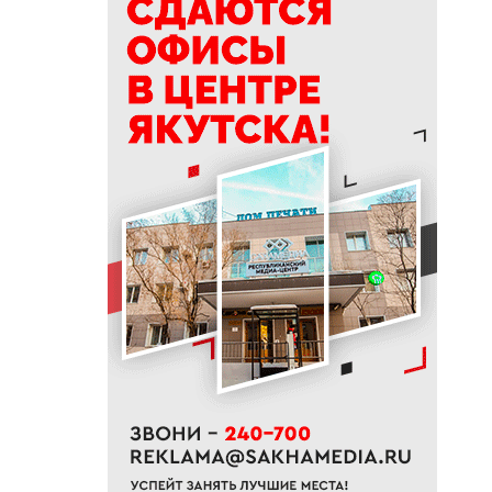
18:40
Приметы на 8 августа 2026
года: что можно и нельзя
делать в Ермолаев день
18:18
ВТБ: россияне увеличивают
расходы на спорт и здоровый
образ жизни
18:16
Сенатор Борисов назвал
встречу главы Якутии с
Путиным сигналом доверия и
значимости региона
18:01
Социальные участковые в
Якутии приняли около 2000
обращений
17:56
Жительница Жатая похитила
33 цветка с клумбы в центре
Якутска