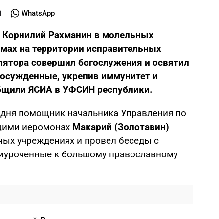
WhatsApp
 Корнилий Рахманин в молельных
амах на территории исправительных
лятора совершил богослужения и освятил
 осужденные, укрепив иммунитет и
общили ЯСИА в УФСИН республики.
одня помощник
начальника Управления по
щими иеромонах
Макарий
(Золотавин)
ных учреждениях и провел беседы с
иуроченные к большому православному