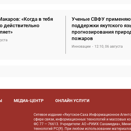
акаров: «Когда в тебя
Ученые СВФУ применяю
то действительно
поддержки якутского яз
ляет»
прогнозирования приро
пожаров
густа
Инновации
12:10, 06 августа
Ы
МЕДИА-ЦЕНТР
ОНЛАЙН УСЛУГИ
Сетевое издание «Якутское-Саха Информационное Агентс
сфере связи, информационных технологий и массовых к
ФС 77 — 76613. Учредители: АО «РИИХ Сахамедиа», Мин
технологий РС(Я). При любом использовании материалов