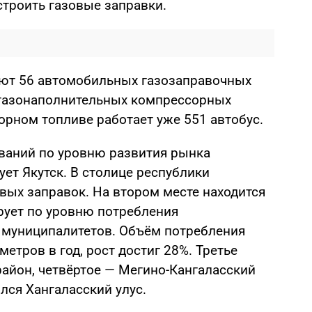
строить газовые заправки.
уют 56 автомобильных газозаправочных
 газонаполнительных компрессорных
торном топливе работает уже 551 автобус.
ваний по уровню развития рынка
ет Якутск. В столице республики
вых заправок. На втором месте находится
рует по уровню потребления
 муниципалитетов. Объём потребления
метров в год, рост достиг 28%. Третье
айон, четвёртое — Мегино-Кангаласский
лся Хангаласский улус.