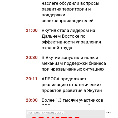
наслеге обсудили вопросы
развития территории и
поддержки
сельхозпроизводителей
21:00
Якутия стала лидером на
Дальнем Востоке по
эффективности управления
охраной труда
20:30
В Якутии запустили новый
механизм поддержки бизнеса
при чрезвычайных ситуациях
20:11
АЛРОСА продолжает
реализацию стратегических
проектов развития в Якутии
20:00
Более 1,3 тысячи участников
СВО и членов их семей
получили земельные участки
РЕКЛАМА • SAKHAMEDIA.RU
в Якутии