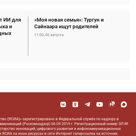
т ИИ для
«Моя новая семья»: Тургун и
ыка и
Сайнаара ищут родителей
дных
11:00, 06 августа
тво (ЯСИА)» зарегистрировано в Федеральной службе по надзору в
оммуникаций (Роскомнадзор) 06.09.2019 г. Регистрационный номер ЭЛ №
истерство инноваций, цифрового развития и инфокоммуникационных
 ЯСИА на иных ресурсах в сети Интернет гиперссылка на источник