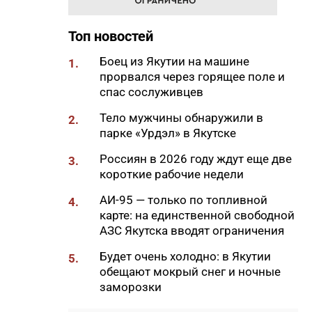
18:29
Якутские механики
восстановили две единицы
Топ новостей
спецтехники в зоне СВО
Боец из Якутии на машине
1.
18:22
В АЗС Южной Якутии ситуация
прорвался через горящее поле и
стабилизируется
спас сослуживцев
18:05
Вышла новая инди-хоррор
Тело мужчины обнаружили в
2.
игра от якутских
парке «Урдэл» в Якутске
разработчиков
Россиян в 2026 году ждут еще две
3.
18:01
85-квартирный дом в
короткие рабочие недели
Октемцах сдадут в конце
августа
АИ-95 — только по топливной
4.
карте: на единственной свободной
17:50
Минздрав Якутии: раннее
АЗС Якутска вводят ограничения
выявление гепатита С
позволяет предотвратить
Будет очень холодно: в Якутии
5.
осложнения
обещают мокрый снег и ночные
заморозки
17:36
В Таттинском районе в село
забрел медвежонок,