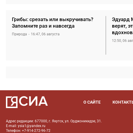
Грибы: срезать или выкручивать?
Эдуард М
Запомните раз и навсегда
верят, э
вдохнов
Природа
16:47, 06 августа
12:50, 06 ав
О САЙТЕ
КОНТАКТ
Адрес редакции: 677000, г. Якутск, ул. Орджоникидзе, 31.
E-mail: ysia1@yandex.ru
Телефон: +7-914-272-96-72