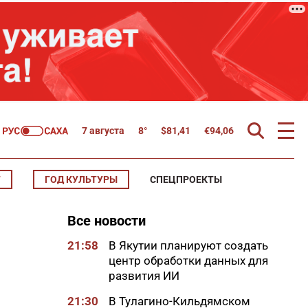
7 августа
8°
$
81,41
€
94,06
Т
ГОД КУЛЬТУРЫ
СПЕЦПРОЕКТЫ
Все новости
21:58
В Якутии планируют создать
центр обработки данных для
развития ИИ
21:30
В Тулагино-Кильдямском