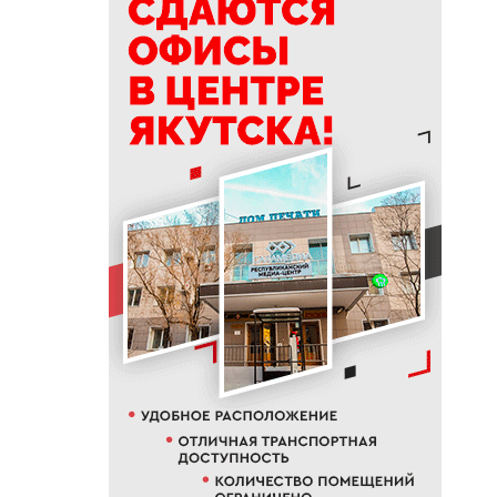
19:50
76% якутян заранее
предупреждают работодателя
об увольнении
19:25
Новый аэропорт в Мирном
планируется ввести в
эксплуатацию в 2027 году
19:00
В Якутии работает пилотный
проект «Маршрут заботы» для
пациентов после выписки
18:47
В Якутии стартовал
молодежный Суглан коренных
малочисленных народов
Севера
18:40
В Якутии заготовлено более
65% от годового плана сырого
молока