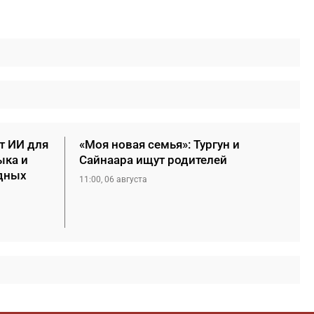
т ИИ для
«Моя новая семья»: Тургун и
ыка и
Сайнаара ищут родителей
дных
11:00, 06 августа