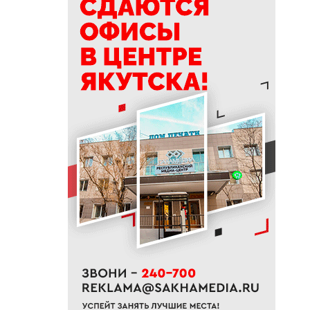
19:50
76% якутян заранее
предупреждают работодателя
об увольнении
19:25
Новый аэропорт в Мирном
планируется ввести в
эксплуатацию в 2027 году
19:00
В Якутии работает пилотный
проект «Маршрут заботы» для
пациентов после выписки
18:47
В Якутии стартовал
молодежный Суглан коренных
малочисленных народов
Севера
18:40
В Якутии заготовлено более
65% от годового плана сырого
молока