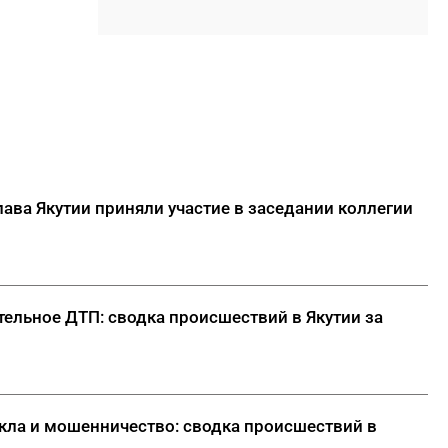
отбившийся от матери
17:30
Якутяне могут попасть в
Гранд-финал «КАРДО» через
открытые квалификации во
Владивостоке
17:15
ООО «Транснефть – Восток»
оказало помощь эвенкийской
общине
ава Якутии приняли участие в заседании коллегии
17:00
Минтранс Якутии:
транспортный комплекс
полностью обеспечен
топливом
тельное ДТП: сводка происшествий в Якутии за
ДАЛЕЕ
кла и мошенничество: сводка происшествий в