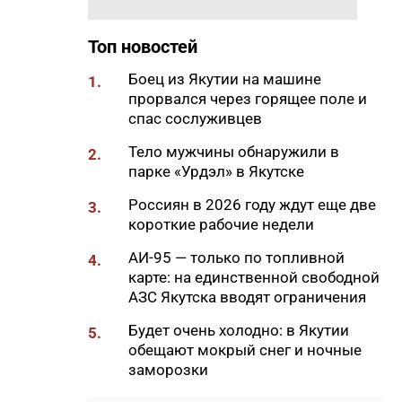
18:29
Якутские механики
восстановили две единицы
Топ новостей
спецтехники в зоне СВО
Боец из Якутии на машине
1.
18:22
В АЗС Южной Якутии ситуация
прорвался через горящее поле и
стабилизируется
спас сослуживцев
18:05
Вышла новая инди-хоррор
Тело мужчины обнаружили в
2.
игра от якутских
парке «Урдэл» в Якутске
разработчиков
Россиян в 2026 году ждут еще две
3.
18:01
85-квартирный дом в
короткие рабочие недели
Октемцах сдадут в конце
августа
АИ-95 — только по топливной
4.
карте: на единственной свободной
17:50
Минздрав Якутии: раннее
АЗС Якутска вводят ограничения
выявление гепатита С
позволяет предотвратить
Будет очень холодно: в Якутии
5.
осложнения
обещают мокрый снег и ночные
заморозки
17:36
В Таттинском районе в село
забрел медвежонок,