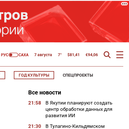
7 августа
7°
$
81,41
€
94,06
Т
ГОД КУЛЬТУРЫ
СПЕЦПРОЕКТЫ
Все новости
21:58
В Якутии планируют создать
центр обработки данных для
развития ИИ
21:30
В Тулагино-Кильдямском