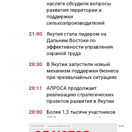
наслеге обсудили вопросы
развития территории и
поддержки
сельхозпроизводителей
21:00
Якутия стала лидером на
Дальнем Востоке по
эффективности управления
охраной труда
20:30
В Якутии запустили новый
механизм поддержки бизнеса
при чрезвычайных ситуациях
20:11
АЛРОСА продолжает
реализацию стратегических
проектов развития в Якутии
20:00
Более 1,3 тысячи участников
СВО и членов их семей
получили земельные участки
РЕКЛАМА • SAKHAMEDIA.RU
в Якутии