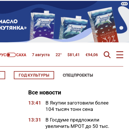
7 августа
22°
$
81,41
€
94,06
Т
ГОД КУЛЬТУРЫ
СПЕЦПРОЕКТЫ
Все новости
13:41
В Якутии заготовили более
104 тысяч тонн сена
13:31
В Госдуме предложили
увеличить МРОТ до 50 тыс.