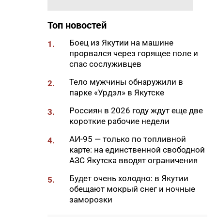
10:41
В Якутии назвали сферы с
самым быстрым ростом
Топ новостей
зарплат
Боец из Якутии на машине
1.
10:25
В Якутии появится новый
прорвался через горящее поле и
лесоклиматический проект
спас сослуживцев
10:08
В Якутии за сутки потушили
Тело мужчины обнаружили в
2.
семь лесных пожаров
парке «Урдэл» в Якутске
10:00
Вид сверху лучше: история
Россиян в 2026 году ждут еще две
3.
машиниста крана Владимира
короткие рабочие недели
Замы
АИ-95 — только по топливной
4.
09:56
Отключения света, воды и газа
карте: на единственной свободной
пройдут в Якутске 7 августа
АЗС Якутска вводят ограничения
09:27
Штукатур-маляр Галина
Будет очень холодно: в Якутии
5.
Соловьева: когда отделка
обещают мокрый снег и ночные
становится искусством
заморозки
09:24
«Строить там, где другие не