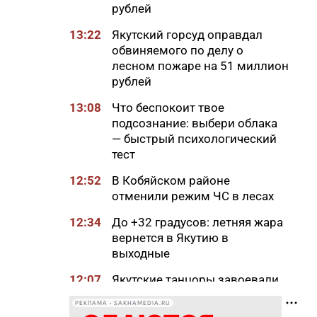
рублей
13:22
Якутский горсуд оправдал
обвиняемого по делу о
лесном пожаре на 51 миллион
рублей
13:08
Что беспокоит твое
подсознание: выбери облака
— быстрый психологический
тест
12:52
В Кобяйском районе
отменили режим ЧС в лесах
12:34
До +32 градусов: летняя жара
вернется в Якутию в
выходные
12:07
Якутские танцоры завоевали
призовые места на
РЕКЛАМА • SAKHAMEDIA.RU
международных турнирах в