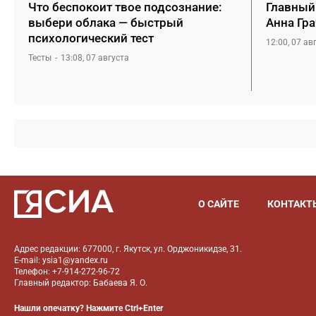
Что беспокоит твое подсознание:
Главный
выбери облака — быстрый
Анна Гра
психологический тест
12:00, 07 ав
Тесты
13:08, 07 августа
О САЙТЕ
КОНТАКТ
Адрес редакции: 677000, г. Якутск, ул. Орджоникидзе, 31.
E-mail: ysia1@yandex.ru
Телефон: +7-914-272-96-72
Главный редактор: Бабаева Я. О.
Нашли опечатку? Нажмите Ctrl+Enter