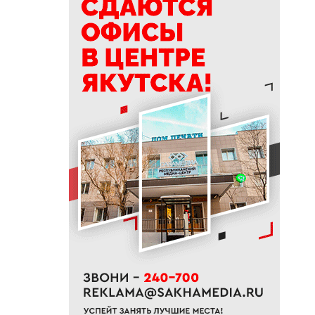
Китае
12:00
Главный инженер «Прометея»
Анна Грачева: 40 лет на
стройке
11:45
В Батагае установили
памятник реке Яне
11:37
Сербский снайпер Берич
высоко оценил подготовку
якутских стрелков
11:12
Суд признал незаконным
ограничение работы бара в
Якутске
10:53
В Якутске на двух улицах
начали ямочный ремонт
10:43
Уровень воды на реке Яне
вернулся к норме