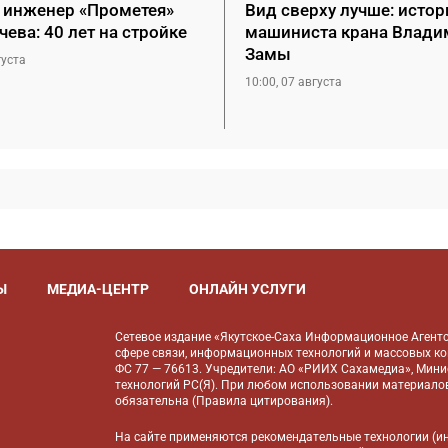
 инженер «Прометея»
Вид сверху лучше: истор
чева: 40 лет на стройке
машиниста крана Влади
Замы
густа
10:00, 07 августа
Ы
МЕДИА-ЦЕНТР
ОНЛАЙН УСЛУГИ
Сетевое издание «Якутское-Саха Информационное Агентс
сфере связи, информационных технологий и массовых к
ФС 77 — 76613. Учредители: АО «РИИХ Сахамедиа», Мин
технологий РС(Я). При любом использовании материалов
обязательна (
Правила цитирования
).
На сайте применяются
рекомендательные технологии
(и