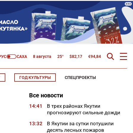
8 августа
25°
$
82,17
€
94,84
Т
ГОД КУЛЬТУРЫ
СПЕЦПРОЕКТЫ
Все новости
14:41
В трех районах Якутии
прогнозируют сильные дожди
13:32
В Якутии за сутки потушили
десять лесных пожаров