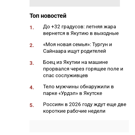
21:00
Деловая программа ВЭФ-2026
охватывает почти 70 сессий
Топ новостей
20:33
В Якутии продолжается
До +32 градусов: летняя жара
1.
доукомплектование ВС РФ
вернется в Якутию в выходные
20:02
Более 230 участников СВО
«Моя новая семья»: Тургун и
2.
получили за неделю
Сайнаара ищут родителей
поддержку психологов Якутии
Боец из Якутии на машине
3.
19:48
В Якутии определены
прорвался через горящее поле и
приоритеты развития
спас сослуживцев
«Движения Первых»
Тело мужчины обнаружили в
4.
19:30
Более 26 тонн гуманитарной
парке «Урдэл» в Якутске
помощи доставили в
пострадавший от паводка
Россиян в 2026 году ждут еще две
5.
Верхоянский район
короткие рабочие недели
19:00
Авторы проектов «Ты в игре»
проведут спортивные
мероприятия в рамках Дня