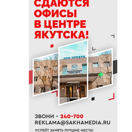
ликвидировали лесной пожар
на 13 гектарах
10:01
Якутяне рассказали, что
считают главным подарком в
своей жизни
09:41
Сколько стоит, собрать
ребенка в школу на Дальнем
Востоке
09:20
В Якутии заготовлено 114
тысяч тонн сена и 200 тонн
сенажа
09:00
На Камчатке завершилась
парусная экспедиция из
Якутии
06:15
До +27 градусов прогреется
воздух в Якутске в субботу