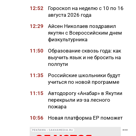
12:52
Гороскоп на неделю с 10 по 16
августа 2026 года
12:29
Айсен Николаев поздравил
якутян с Всероссийским днем
физкультурника
11:50
Образование сквозь года: как
выучить язык и не бросить на
полпути
11:35
Российские школьники будут
учиться по новой программе
11:15
Автодорогу «Анабар» в Якутии
перекрыли из-за лесного
пожара
10:56
Новая платформа ЕР поможет
ветеранам СВО найти работу
РЕКЛАМА • SAKHAMEDIA.RU
10:22
В Усть-Майском районе