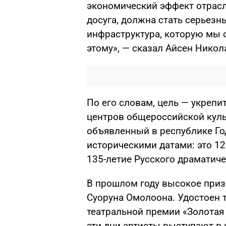
экономический эффект отрасли
досуга, должна стать серьез
инфраструктура, которую мы 
этому», — сказал Айсен Никол
По его словам, цель — укрепи
центров общероссийской куль
объявленный в республике Го
историческими датами: это 120
135-летие Русского драматичес
В прошлом году высокое приз
Суоруна Омолоона. Удостоен 
театральной премии «Золотая 
эти дни артисты выступают в