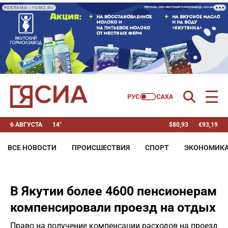
РЕКЛАМА • YGMZ.RU
6 АВГУСТА
14°
$
80,93
€
93,19
ВСЕ НОВОСТИ
ПРОИСШЕСТВИЯ
СПОРТ
ЭКОНОМИК
В Якутии более 4600 пенсионерам
компенсировали проезд на отдых
Право на получение компенсации расходов на проезд