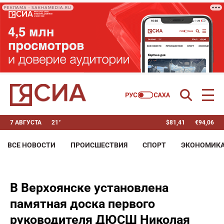
РЕКЛАМА • SAKHAMEDIA.RU
7 АВГУСТА
21°
$
81,41
€
94,06
ВСЕ НОВОСТИ
ПРОИСШЕСТВИЯ
СПОРТ
ЭКОНОМИК
В Верхоянске установлена
памятная доска первого
руководителя ДЮСШ Николая