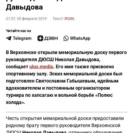
Давыдова
21:37, 05 февраля 2019
Текст:
ЯСИА
Читайте нас на
Telegram
WhatsApp
В Верхоянске открыли мемориальную доску первого
руководителя ДЮСШ Николая Давыдова,
сообщает
ulus.media
.
Его
и
мя также присвоено
спортивному залу. Эскиз мемориальной доски был
подготовлен Святославом Габышевым, идейным
вдохновителем и постоянным организатором
турнира по хапсагаю и вольной борьбе «Полюс
холода».
Честь открытия мемориальной доски предоставили
родному брату первого руководителя Верхоянской
ДЮСШ
Николая Давыдова
, отличнику образования