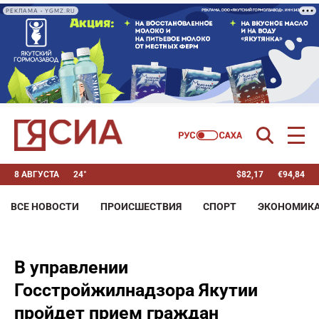
РЕКЛАМА • YGMZ.RU
8 АВГУСТА
24°
$
82,17
€
94,84
ВСЕ НОВОСТИ
ПРОИСШЕСТВИЯ
СПОРТ
ЭКОНОМИК
В управлении
Госстройжилнадзора Якутии
пройдет прием граждан