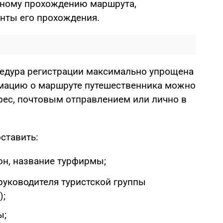
йному прохождению маршрута,
нты его прохождения.
цедура регистрации максимально упрощена
рмацию о маршруте путешественника можно
рес, почтовым отправлением или лично в
ставить:
он, название турфирмы;
руководителя туристской группы
);
ы;