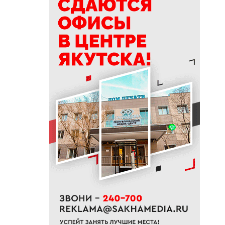
19:50
76% якутян заранее
предупреждают работодателя
об увольнении
19:25
Новый аэропорт в Мирном
планируется ввести в
эксплуатацию в 2027 году
19:00
В Якутии работает пилотный
проект «Маршрут заботы» для
пациентов после выписки
18:47
В Якутии стартовал
молодежный Суглан коренных
малочисленных народов
Севера
18:40
В Якутии заготовлено более
65% от годового плана сырого
молока