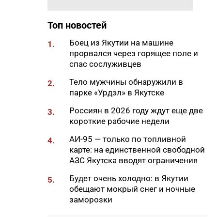
18:29
Якутские механики
восстановили две единицы
Топ новостей
спецтехники в зоне СВО
Боец из Якутии на машине
1.
18:22
В АЗС Южной Якутии ситуация
прорвался через горящее поле и
стабилизируется
спас сослуживцев
18:05
Вышла новая инди-хоррор
Тело мужчины обнаружили в
2.
игра от якутских
парке «Урдэл» в Якутске
разработчиков
Россиян в 2026 году ждут еще две
3.
18:01
85-квартирный дом в
короткие рабочие недели
Октемцах сдадут в конце
августа
АИ-95 — только по топливной
4.
карте: на единственной свободной
17:50
Минздрав Якутии: раннее
АЗС Якутска вводят ограничения
выявление гепатита С
позволяет предотвратить
Будет очень холодно: в Якутии
5.
осложнения
обещают мокрый снег и ночные
заморозки
17:36
В Таттинском районе в село
забрел медвежонок,