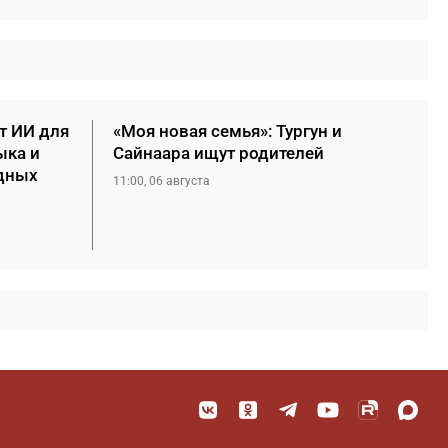
т ИИ для
«Моя новая семья»: Тургун и
ыка и
Сайнаара ищут родителей
дных
11:00, 06 августа