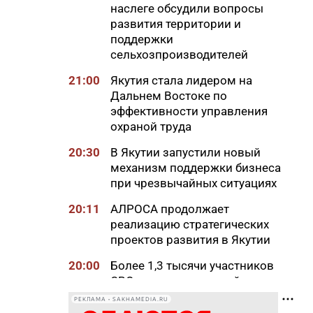
наслеге обсудили вопросы
развития территории и
поддержки
сельхозпроизводителей
21:00
Якутия стала лидером на
Дальнем Востоке по
эффективности управления
охраной труда
20:30
В Якутии запустили новый
механизм поддержки бизнеса
при чрезвычайных ситуациях
20:11
АЛРОСА продолжает
реализацию стратегических
проектов развития в Якутии
20:00
Более 1,3 тысячи участников
СВО и членов их семей
получили земельные участки
РЕКЛАМА • SAKHAMEDIA.RU
в Якутии