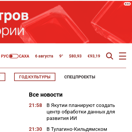
6 августа
9°
$
80,93
€
93,19
Т
ГОД КУЛЬТУРЫ
СПЕЦПРОЕКТЫ
Все новости
21:58
В Якутии планируют создать
центр обработки данных для
развития ИИ
21:30
В Тулагино-Кильдямском