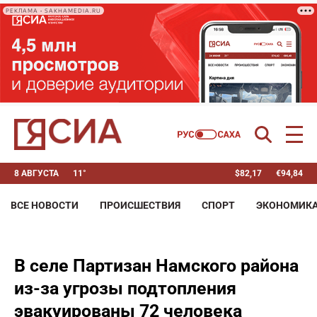
РЕКЛАМА • SAKHAMEDIA.RU
8 АВГУСТА
11°
$
82,17
€
94,84
ВСЕ НОВОСТИ
ПРОИСШЕСТВИЯ
СПОРТ
ЭКОНОМИК
В селе Партизан Намского района
из-за угрозы подтопления
эвакуированы 72 человека