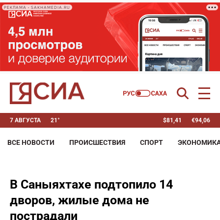
РЕКЛАМА • SAKHAMEDIA.RU
7 АВГУСТА
21°
$
81,41
€
94,06
ВСЕ НОВОСТИ
ПРОИСШЕСТВИЯ
СПОРТ
ЭКОНОМИК
В Саныяхтахе подтопило 14
дворов, жилые дома не
пострадали