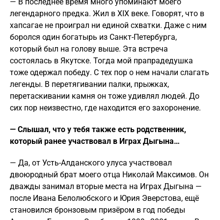
— В последнее время много упоминают моего
легендарного предка. Жил в XIX веке. Говорят, что в
хапсагае не проиграл ни единой схватки. Даже с ним
боролся один богатырь из Санкт-Петербурга,
который был на голову выше. Эта встреча
состоялась в Якутске. Тогда мой прапрадедушка
тоже одержал победу. С тех пор о нем начали слагать
легенды. В перетягивании палки, прыжках,
перетаскивании камня он тоже удивлял людей. До
сих пор неизвестно, где находится его захоронение.
— Слышал, что у тебя также есть родственник,
который ранее участвовал в Играх Дыгына…
— Да, от Усть-Алданского улуса участвовал
двоюродный брат моего отца Николай Максимов. Он
дважды занимал вторые места на Играх Дыгына —
после Ивана Белолюбского и Юрия Эверстова, ещё
становился бронзовым призёром в год победы