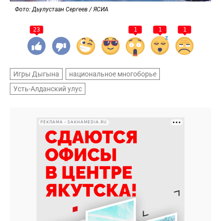
Фото: Дьулустаан Сергеев / ЯСИА
23
1
1
1
Игры Дыгына
национальное многоборье
Усть-Алданский улус
РЕКЛАМА • SAKHAMEDIA.RU