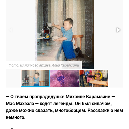
Фото: из личного архива Ильи Карамзина
Ф
— О твоем прапрадедушке Михаиле Карамзине —
Мас Мэхээлэ — ходят легенды. Он был силачом,
даже можно сказать, многоборцем. Расскажи о нем
немного.