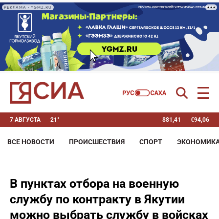
РЕКЛАМА • YGMZ.RU
7 АВГУСТА
21°
$
81,41
€
94,06
ВСЕ НОВОСТИ
ПРОИСШЕСТВИЯ
СПОРТ
ЭКОНОМИК
В пунктах отбора на военную
службу по контракту в Якутии
можно выбрать службу в войсках