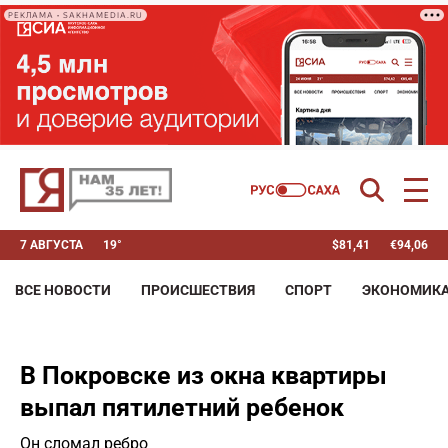
РЕКЛАМА • SAKHAMEDIA.RU
7 АВГУСТА
19°
$
81,41
€
94,06
ВСЕ НОВОСТИ
ПРОИСШЕСТВИЯ
СПОРТ
ЭКОНОМИК
В Покровске из окна квартиры
выпал пятилетний ребенок
Он сломал ребро