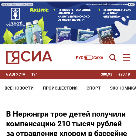
РЕКЛАМА • YGMZ.RU
6 АВГУСТА
19°
$
80,93
€
93,19
ВСЕ НОВОСТИ
ПРОИСШЕСТВИЯ
СПОРТ
ЭКОНОМИК
В Нерюнгри трое детей получили
компенсацию 210 тысяч рублей
за отравление хлором в бассейне