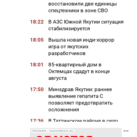
восстановили две единицы
спецтехники в зоне СВО
18:22
В АЗС Южной Якутии ситуация
стабилизируется
18:05
Вышла новая инди-хоррор
игра от якутских
разработчиков
18:01
85-квартирный дом в
Октемцах сдадут в конце
августа
17:50
Минздрав Якутии: раннее
выявление гепатита С
позволяет предотвратить
осложнения
17:36
В Таттинском районе в село
забрел медвежонок,
РЕКЛАМА • SAKHAMEDIA.RU
отбившийся от матери