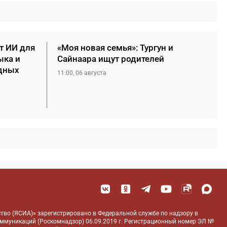
т ИИ для
«Моя новая семья»: Тургун и
ыка и
Сайнаара ищут родителей
дных
11:00, 06 августа
тво (ЯСИА)» зарегистрировано в Федеральной службе по надзору в
оммуникаций (Роскомнадзор) 06.09.2019 г. Регистрационный номер ЭЛ №