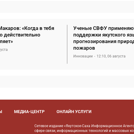
акаров: «Когда в тебя
Ученые СВФУ применяю
то действительно
поддержки якутского яз
ляет»
прогнозирования приро
пожаров
густа
Инновации
12:10, 06 августа
Ы
МЕДИА-ЦЕНТР
ОНЛАЙН УСЛУГИ
Сетевое издание «Якутское-Саха Информационное Агентс
сфере связи, информационных технологий и массовых к