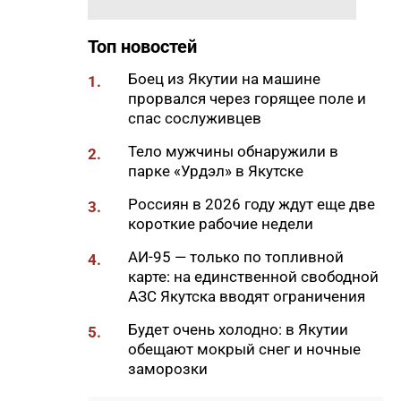
и навсегда
Топ новостей
16:38
В Якутске на АЗС «Туймаады-
нефть» начали продажу
Боец из Якутии на машине
1.
дизельного топлива без
прорвался через горящее поле и
ограничений
спас сослуживцев
16:32
Роскачество нашло бактерии
Тело мужчины обнаружили в
2.
кишечной палочки в бургерах
парке «Урдэл» в Якутске
популярных сетей
Россиян в 2026 году ждут еще две
3.
16:16
Гороскоп на 7 августа 2026
короткие рабочие недели
года для всех знаков зодиака
АИ-95 — только по топливной
4.
16:03
Подростки смогут
карте: на единственной свободной
подтверждать статус студента
АЗС Якутска вводят ограничения
через Цифровой ID в
мессенджере Мах
Будет очень холодно: в Якутии
5.
обещают мокрый снег и ночные
16:00
ВТБ подсчитал: выдачи
заморозки
потребкредитов в республике
удвоились