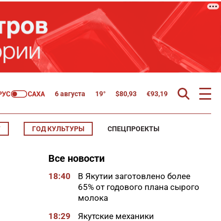
6 августа
19°
$
80,93
€
93,19
Т
ГОД КУЛЬТУРЫ
СПЕЦПРОЕКТЫ
Все новости
18:40
В Якутии заготовлено более
65% от годового плана сырого
молока
18:29
Якутские механики