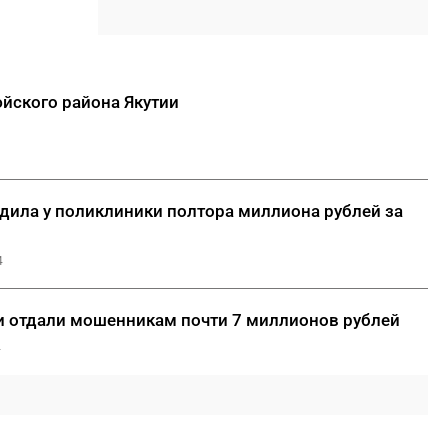
15:46
Жителям Якутии назвали
самые надежные сервисы для
безопасности для детей
йского района Якутии
15:39
Аналитика ВТБ: рыночная
ипотека отыгрывает позиции
15:35
В Верхоянский район
доставлено около 19 тонн
удила у поликлиники полтора миллиона рублей за
гуманитарной помощи
ДАЛЕЕ
4
и отдали мошенникам почти 7 миллионов рублей
4