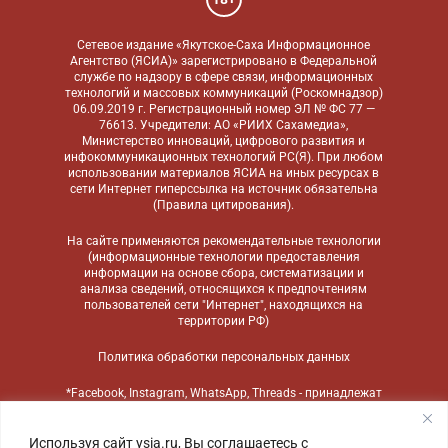
Сетевое издание «Якутское-Саха Информационное
Агентство (ЯСИА)» зарегистрировано в Федеральной
службе по надзору в сфере связи, информационных
технологий и массовых коммуникаций (Роскомнадзор)
06.09.2019 г. Регистрационный номер ЭЛ № ФС 77 —
76613. Учредители: АО «РИИХ Сахамедиа»,
Министерство инноваций, цифрового развития и
инфокоммуникационных технологий РС(Я). При любом
использовании материалов ЯСИА на иных ресурсах в
сети Интернет гиперссылка на источник обязательна
(
Правила цитирования
).
На сайте применяются
рекомендательные технологии
(информационные технологии предоставления
информации на основе сбора, систематизации и
анализа сведений, относящихся к предпочтениям
пользователей сети "Интернет", находящихся на
территории РФ)
Политика обработки персональных данных
*Facebook, Instagram, WhatsApp, Threads - принадлежат
компании Meta, признанной экстремистской
организацией и запрещенной в России
Используя сайт ysia.ru, Вы соглашаетесь с