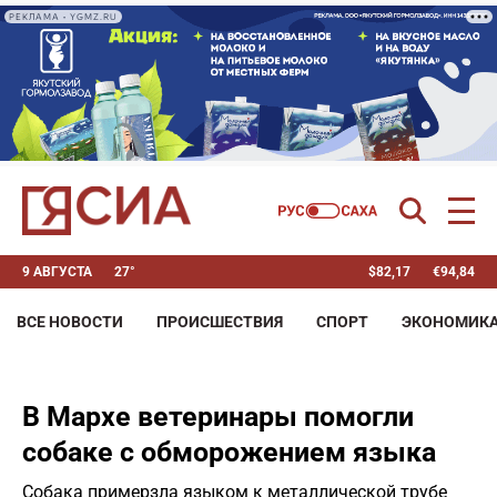
РЕКЛАМА • YGMZ.RU
9 АВГУСТА
27°
$
82,17
€
94,84
ВСЕ НОВОСТИ
ПРОИСШЕСТВИЯ
СПОРТ
ЭКОНОМИК
В Мархе ветеринары помогли
собаке с обморожением языка
Собака примерзла языком к металлической трубе