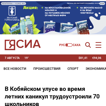
РЕКЛАМА • YGMZ.RU
7 АВГУСТА
19°
$
81,41
€
94,06
ВСЕ НОВОСТИ
ПРОИСШЕСТВИЯ
СПОРТ
ЭКОНОМИК
В Кобяйском улусе во время
летних каникул трудоустроили 70
школьников