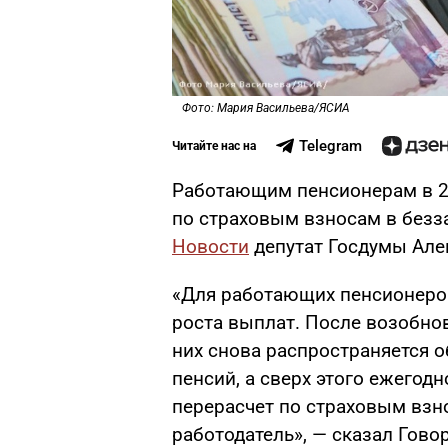
Фото: Мария Васильева/ЯСИА
Telegram
Читайте нас на
Работающим пенсионерам в 20
по страховым взносам в безз
Новости
депутат Госдумы Алек
«Для работающих пенсионеров
роста выплат. После возобнов
них снова распространяется 
пенсий, а сверх этого ежегод
перерасчет по страховым взн
работодатель», — сказал Гово