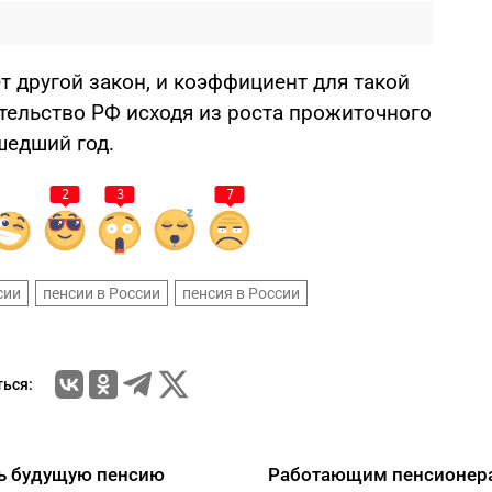
ет другой закон, и коэффициент для такой
тельство РФ исходя из роста прожиточного
шедший год.
2
3
7
сии
пенсии в России
пенсия в России
ься:
ть будущую пенсию
Работающим пенсионерам