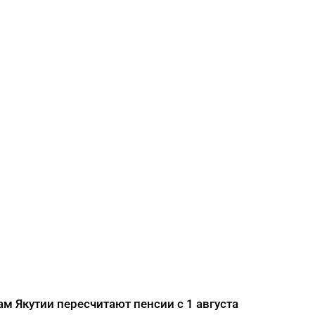
года: что можно и нельзя
делать в Ермолаев день
ДАЛЕЕ
 Якутии пересчитают пенсии с 1 августа