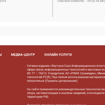
густа
Сельское хозяйство
09:20, 08 авг
Ы
МЕДИА-ЦЕНТР
ОНЛАЙН УСЛУГИ
Сетевое издание «Якутское-Саха Информационное Агентс
сфере связи, информационных технологий и массовых к
ФС 77 — 76613. Учредители: АО «РИИХ Сахамедиа», Мин
технологий РС(Я). При любом использовании материалов
обязательна (
Правила цитирования
).
На сайте применяются
рекомендательные технологии
(и
сбора, систематизации и анализа сведений, относящихся
территории РФ)