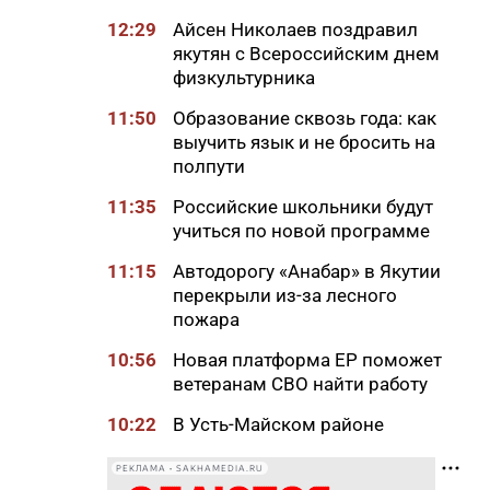
12:29
Айсен Николаев поздравил
якутян с Всероссийским днем
физкультурника
11:50
Образование сквозь года: как
выучить язык и не бросить на
полпути
11:35
Российские школьники будут
учиться по новой программе
11:15
Автодорогу «Анабар» в Якутии
перекрыли из-за лесного
пожара
10:56
Новая платформа ЕР поможет
ветеранам СВО найти работу
10:22
В Усть-Майском районе
ликвидировали лесной пожар
на 13 гектарах
РЕКЛАМА • SAKHAMEDIA.RU