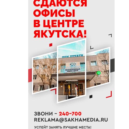
10:01
Якутяне рассказали, что
считают главным подарком в
своей жизни
09:41
Сколько стоит, собрать
ребенка в школу на Дальнем
Востоке
09:20
В Якутии заготовлено 114
тысяч тонн сена и 200 тонн
сенажа
09:00
На Камчатке завершилась
парусная экспедиция из
Якутии
06:15
До +27 градусов прогреется
воздух в Якутске в субботу
21:00
Деловая программа ВЭФ-2026
охватывает почти 70 сессий