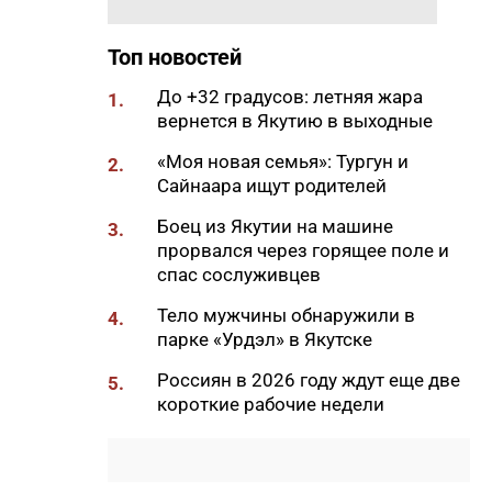
20:33
В Якутии продолжается
доукомплектование ВС РФ
Топ новостей
20:02
Более 230 участников СВО
До +32 градусов: летняя жара
1.
получили за неделю
вернется в Якутию в выходные
поддержку психологов Якутии
«Моя новая семья»: Тургун и
2.
19:48
В Якутии определены
Сайнаара ищут родителей
приоритеты развития
«Движения Первых»
Боец из Якутии на машине
3.
прорвался через горящее поле и
19:30
Более 26 тонн гуманитарной
спас сослуживцев
помощи доставили в
пострадавший от паводка
Тело мужчины обнаружили в
4.
Верхоянский район
парке «Урдэл» в Якутске
19:00
Авторы проектов «Ты в игре»
Россиян в 2026 году ждут еще две
5.
проведут спортивные
короткие рабочие недели
мероприятия в рамках Дня
физкультурника
18:40
Приметы на 8 августа 2026