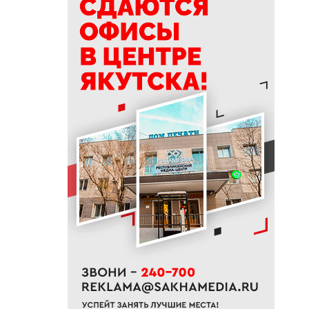
14:41
В трех районах Якутии
прогнозируют сильные дожди
13:32
В Якутии за сутки потушили
десять лесных пожаров
12:52
Гороскоп на неделю с 10 по 16
августа 2026 года
12:29
Айсен Николаев поздравил
якутян с Всероссийским днем
физкультурника
11:50
Образование сквозь года: как
выучить язык и не бросить на
полпути
11:35
Российские школьники будут
учиться по новой программе
11:15
Автодорогу «Анабар» в Якутии
перекрыли из-за лесного