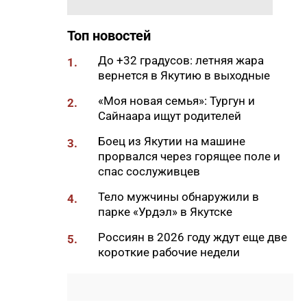
пожара
10:56
Новая платформа ЕР поможет
Топ новостей
ветеранам СВО найти работу
До +32 градусов: летняя жара
1.
10:22
В Усть-Майском районе
вернется в Якутию в выходные
ликвидировали лесной пожар
на 13 гектарах
«Моя новая семья»: Тургун и
2.
Сайнаара ищут родителей
10:01
Якутяне рассказали, что
считают главным подарком в
Боец из Якутии на машине
3.
своей жизни
прорвался через горящее поле и
спас сослуживцев
09:41
Сколько стоит, собрать
ребенка в школу на Дальнем
Тело мужчины обнаружили в
4.
Востоке
парке «Урдэл» в Якутске
09:20
В Якутии заготовлено 114
Россиян в 2026 году ждут еще две
5.
тысяч тонн сена и 200 тонн
короткие рабочие недели
сенажа
09:00
На Камчатке завершилась
парусная экспедиция из