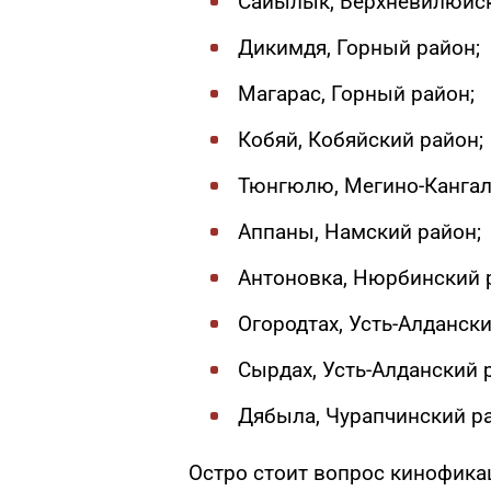
Сайылык, Верхневилюйск
Дикимдя, Горный район;
Магарас, Горный район;
Кобяй, Кобяйский район;
Тюнгюлю, Мегино-Кангал
Аппаны, Намский район;
Антоновка, Нюрбинский 
Огородтах, Усть-Алдански
Сырдах, Усть-Алданский 
Дябыла, Чурапчинский р
Остро стоит вопрос кинофика