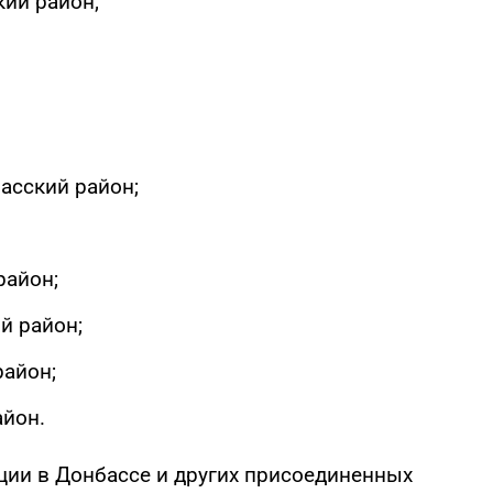
ий район;
асский район;
район;
й район;
район;
айон.
ции в Донбассе и других присоединенных