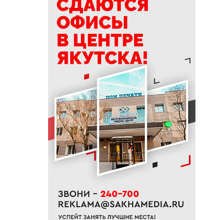
памятник реке Яне
11:37
Сербский снайпер Берич
высоко оценил подготовку
якутских стрелков
11:12
Суд признал незаконным
ограничение работы бара в
Якутске
10:53
В Якутске на двух улицах
начали ямочный ремонт
10:43
Уровень воды на реке Яне
вернулся к норме
10:41
В Якутии назвали сферы с
самым быстрым ростом
зарплат
10:25
В Якутии появится новый
лесоклиматический проект