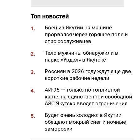
10:08
В Якутии за сутки потушили
семь лесных пожаров
Топ новостей
10:00
Вид сверху лучше: история
Боец из Якутии на машине
1.
машиниста крана Владимира
прорвался через горящее поле и
Замы
спас сослуживцев
09:56
Отключения света, воды и газа
Тело мужчины обнаружили в
2.
пройдут в Якутске 7 августа
парке «Урдэл» в Якутске
09:27
Штукатур-маляр Галина
Россиян в 2026 году ждут еще две
3.
Соловьева: когда отделка
короткие рабочие недели
становится искусством
АИ-95 — только по топливной
4.
09:24
«Строить там, где другие не
карте: на единственной свободной
решаются»: 30 лет работы
АЗС Якутска вводят ограничения
компании «Кинг-95» в Якутии
Будет очень холодно: в Якутии
5.
09:11
В Нерюнгри мужчину убили
обещают мокрый снег и ночные
ножом в собственной
заморозки
квартире